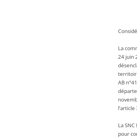
Considér
La comm
24 juin
désencla
territoi
AB n°414
départe
novembre
l’articl
La SNC L
pour co