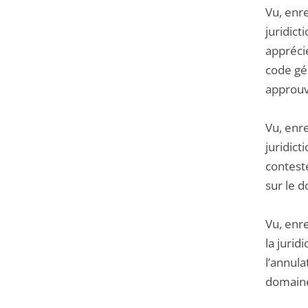
Vu, enre
juridict
apprécie
code gé
approuvé
Vu, enr
juridict
contesté
sur le d
Vu, enr
la jurid
l’annula
domaine