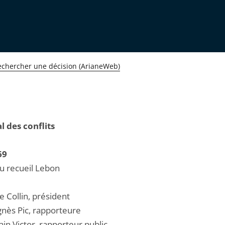
echercher une décision (ArianeWeb)
l des conflits
69
au recueil Lebon
e Collin, président
ès Pic, rapporteure
in Victor, rapporteur public