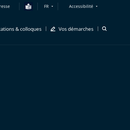
resse
FR
Accessibilité
cations & colloques
Vos démarches
Ouvrir
la
modale
de
recherche