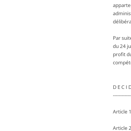
apparten
adminis
délibéra
Par suit
du 24 ju
profit d
compéten
D E C I D
------------
Article 
Article 