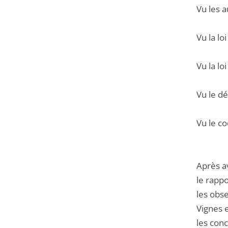
Vu les a
Vu la lo
Vu la lo
Vu le d
Vu le c
Après a
le rapp
les obs
Vignes e
les conc