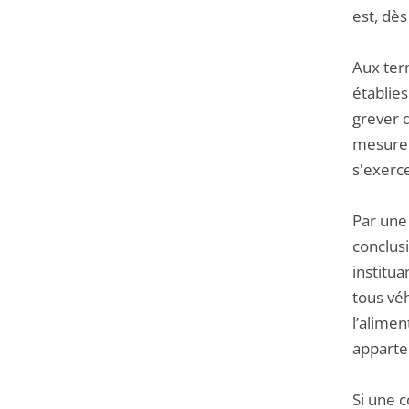
est, dès
Aux ter
établies
grever d
mesure o
s'exerce
Par une
conclus
institu
tous vé
l’alimen
apparten
Si une c