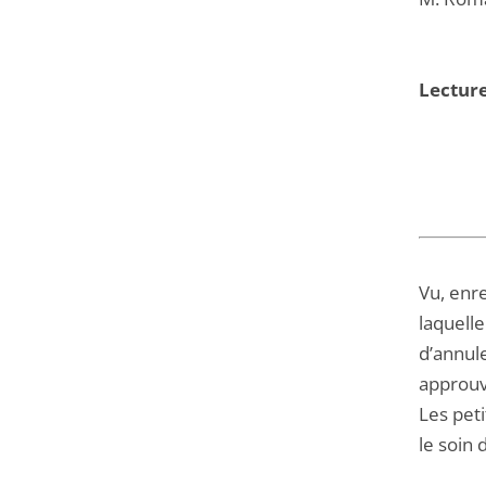
Lecture
Vu, enr
laquelle
d’annul
approuvé
Les peti
le soin