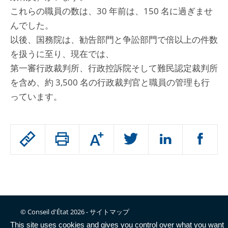
これらの職員の数は、30 年前は、150 名に過ぎませ
んでした。
以後、国務院は、勧告部門と争訟部門で倍以上の件数
を扱うに至り、現在では、
第一審行政裁判所、行政控訴院そして難民認定裁判所
を含め、約 3,500 名の行政裁判官と職員の管理も行
っています。
Passer
Augmenter
le
ou
réduire
partage
Passer
la
taille
de
le
de
la
l'article
partage
police
pour
de
© Conseil d'État 2026 -
サイトマップ
arriver
l'article
This site uses cookies and gives you control over what you want