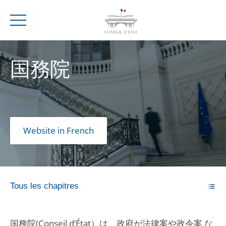
Menu
国務院
Website in French
Tous les chapitres
国務院(Conseil d’État）は、政府が法律案や政令案 な