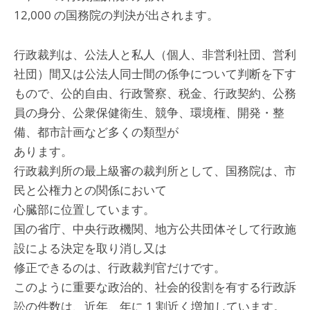
12,000 の国務院の判決が出されます。
行政裁判は、公法人と私人（個人、非営利社団、営利
社団）間又は公法人同士間の係争について判断を下す
もので、公的自由、行政警察、税金、行政契約、公務
員の身分、公衆保健衛生、競争、環境権、開発・整
備、都市計画など多くの類型が
あります。
行政裁判所の最上級審の裁判所として、国務院は、市
民と公権力との関係において
心臓部に位置しています。
国の省庁、中央行政機関、地方公共団体そして行政施
設による決定を取り消し又は
修正できるのは、行政裁判官だけです。
このように重要な政治的、社会的役割を有する行政訴
訟の件数は、近年、年に 1 割近く増加しています。