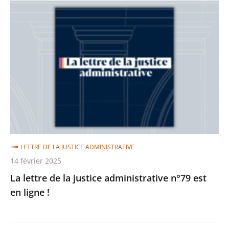
La
lettre
de
la
justice
administrative
n°79
est
en
ligne
LETTRE DE LA JUSTICE ADMINISTRATIVE
!
14 février 2025
La lettre de la justice administrative n°79 est
en ligne !