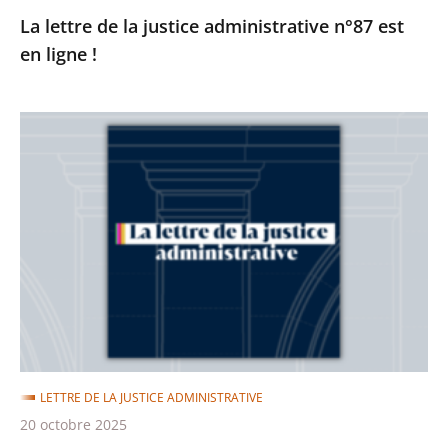
La lettre de la justice administrative n°87 est
en ligne !
La
lettre
de
la
justice
administrative
n°86
est
en
ligne
LETTRE DE LA JUSTICE ADMINISTRATIVE
!
20 octobre 2025