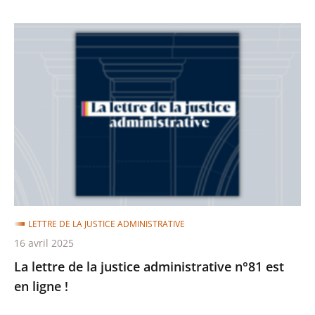
La
lettre
de
la
justice
administrative
n°81
est
en
ligne
LETTRE DE LA JUSTICE ADMINISTRATIVE
!
16 avril 2025
La lettre de la justice administrative n°81 est
en ligne !