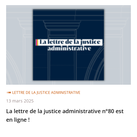
La
lettre
de
la
justice
administrative
n°80
est
en
ligne
LETTRE DE LA JUSTICE ADMINISTRATIVE
!
13 mars 2025
La lettre de la justice administrative n°80 est
en ligne !