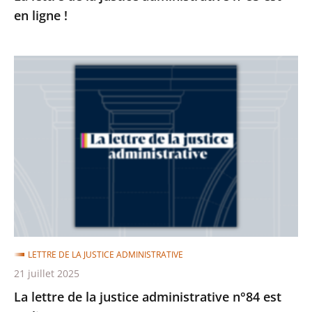
en ligne !
La
lettre
de
la
justice
administrative
n°84
est
en
ligne
LETTRE DE LA JUSTICE ADMINISTRATIVE
!
21 juillet 2025
La lettre de la justice administrative n°84 est