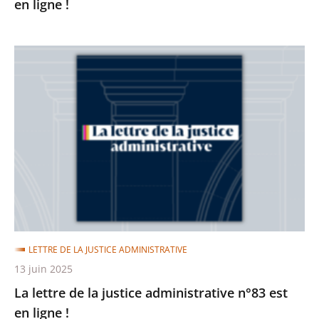
en ligne !
La
lettre
de
la
justice
administrative
n°83
est
en
ligne
LETTRE DE LA JUSTICE ADMINISTRATIVE
!
13 juin 2025
La lettre de la justice administrative n°83 est
en ligne !