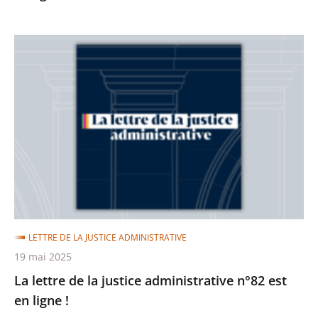
La
lettre
de
la
justice
administrative
n°82
est
en
ligne
LETTRE DE LA JUSTICE ADMINISTRATIVE
!
19 mai 2025
La lettre de la justice administrative n°82 est
en ligne !