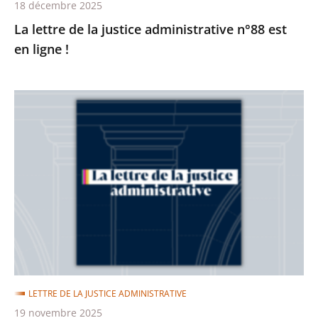
18 décembre 2025
La lettre de la justice administrative n°88 est
en ligne !
La
lettre
de
la
justice
administrative
n°87
est
en
ligne
LETTRE DE LA JUSTICE ADMINISTRATIVE
!
19 novembre 2025