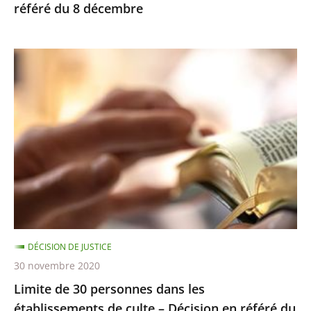
référé du 8 décembre
Limite
de
30
personnes
dans
les
établissements
de
culte
–
DÉCISION DE JUSTICE
Décision
30 novembre 2020
en
Limite de 30 personnes dans les
référé
établissements de culte – Décision en référé du
du