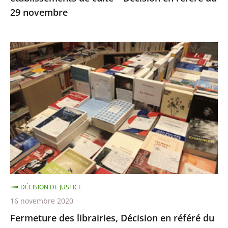
29 novembre
29
novembre
Fermeture
des
librairies,
Décision
en
référé
du
13
novembre
DÉCISION DE JUSTICE
16 novembre 2020
Fermeture des librairies, Décision en référé du