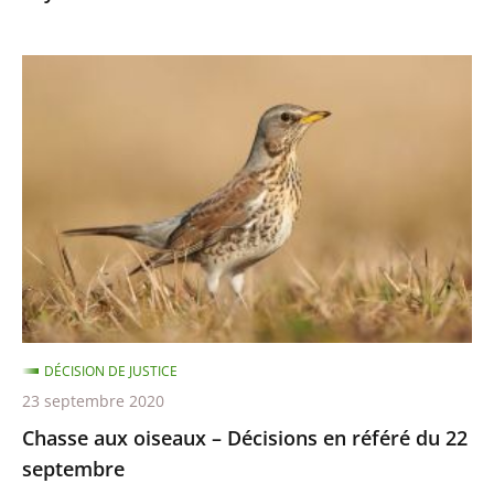
8
octobre
Chasse
aux
oiseaux
–
Décisions
en
référé
du
22
septembre
DÉCISION DE JUSTICE
23 septembre 2020
Chasse aux oiseaux – Décisions en référé du 22
septembre