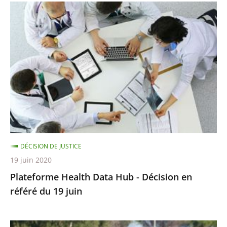
Plateforme
Health
Data
Hub
-
Décision
en
référé
du
19
DÉCISION DE JUSTICE
juin
19 juin 2020
Plateforme Health Data Hub - Décision en
référé du 19 juin
Championnats