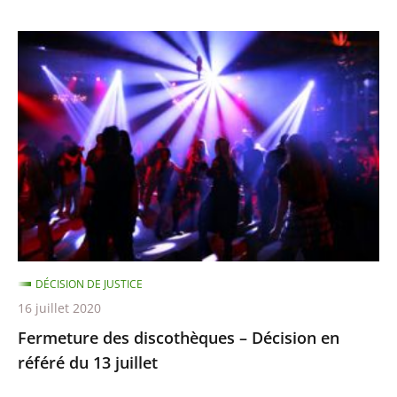
Fermeture
des
discothèques
–
Décision
en
référé
du
13
juillet
DÉCISION DE JUSTICE
16 juillet 2020
Fermeture des discothèques – Décision en
référé du 13 juillet