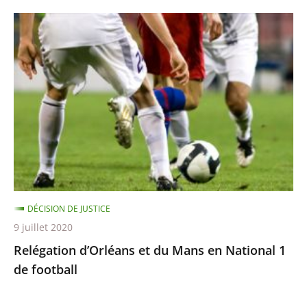
Relégation
d’Orléans
et
du
Mans
en
National
1
de
football
DÉCISION DE JUSTICE
9 juillet 2020
Relégation d’Orléans et du Mans en National 1
de football