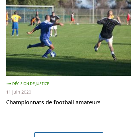
de
football
amateurs
DÉCISION DE JUSTICE
11 juin 2020
Championnats de football amateurs