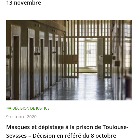
13 novembre
Masques
et
dépistage
à
la
prison
de
Toulouse-
Seysses
–
DÉCISION DE JUSTICE
Décision
9 octobre 2020
en
Masques et dépistage à la prison de Toulouse-
référé
Seysses – Décision en référé du 8 octobre
du