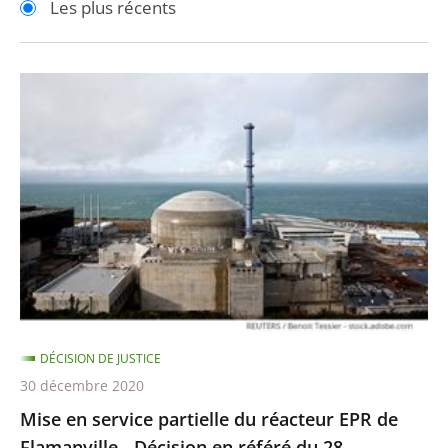
Les plus récents
pour
pour
arriver
arriver
après
avant
Mise
en
service
partielle
du
réacteur
EPR
de
Flamanville
-
DÉCISION DE JUSTICE
Décision
30 décembre 2020
en
Mise en service partielle du réacteur EPR de
référé
Flamanville - Décision en référé du 28