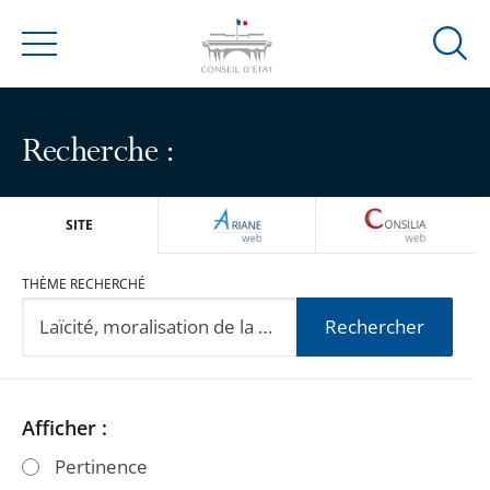
Ouvrir
Menu
la
modal
de
Recherche :
reche
ARIANEWEB
CONSILIA
SITE
THÈME RECHERCHÉ
Rechercher
Passer
Passer
Afficher :
les
les
Pertinence
filtres
filtres