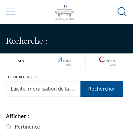
Ouvrir
Menu
la
modal
de
Recherche :
reche
ARIANEWEB
CONSILIA
SITE
THÈME RECHERCHÉ
Rechercher
Passer
Passer
Afficher :
les
les
Pertinence
filtres
filtres