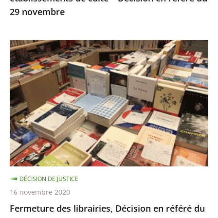
29 novembre
29
novembre
Fermeture
des
librairies,
Décision
en
référé
du
13
novembre
DÉCISION DE JUSTICE
16 novembre 2020
Fermeture des librairies, Décision en référé du