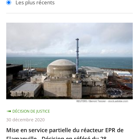
Les plus récents
pour
pour
arriver
arriver
après
avant
Mise
en
service
partielle
du
réacteur
EPR
de
Flamanville
-
DÉCISION DE JUSTICE
Décision
30 décembre 2020
en
Mise en service partielle du réacteur EPR de
référé
Flamanville - Décision en référé du 28