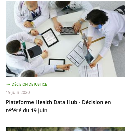
Plateforme
Health
Data
Hub
-
Décision
en
référé
du
19
DÉCISION DE JUSTICE
juin
19 juin 2020
Plateforme Health Data Hub - Décision en
référé du 19 juin
Championnats