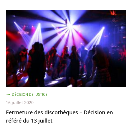
Fermeture
des
discothèques
–
Décision
en
référé
du
13
juillet
DÉCISION DE JUSTICE
16 juillet 2020
Fermeture des discothèques – Décision en
référé du 13 juillet