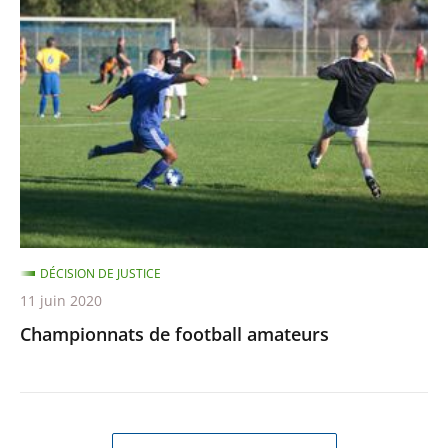
de
football
amateurs
DÉCISION DE JUSTICE
11 juin 2020
Championnats de football amateurs