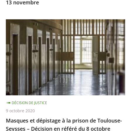
13 novembre
Masques
et
dépistage
à
la
prison
de
Toulouse-
Seysses
–
DÉCISION DE JUSTICE
Décision
9 octobre 2020
en
Masques et dépistage à la prison de Toulouse-
référé
Seysses – Décision en référé du 8 octobre
du