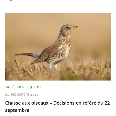
8
octobre
Chasse
aux
oiseaux
–
Décisions
en
référé
du
22
septembre
DÉCISION DE JUSTICE
23 septembre 2020
Chasse aux oiseaux – Décisions en référé du 22
septembre