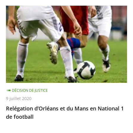
Relégation
d’Orléans
et
du
Mans
en
National
1
de
football
DÉCISION DE JUSTICE
9 juillet 2020
Relégation d’Orléans et du Mans en National 1
de football