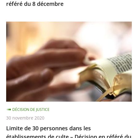
référé du 8 décembre
Limite
de
30
personnes
dans
les
établissements
de
culte
–
DÉCISION DE JUSTICE
Décision
30 novembre 2020
en
Limite de 30 personnes dans les
référé
établissements de culte – Décision en référé du
du