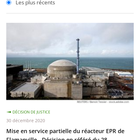
Les plus récents
pour
pour
arriver
arriver
après
avant
Mise
en
service
partielle
du
réacteur
EPR
de
Flamanville
-
DÉCISION DE JUSTICE
Décision
30 décembre 2020
en
Mise en service partielle du réacteur EPR de
référé
Flamanville - Décision en référé du 28