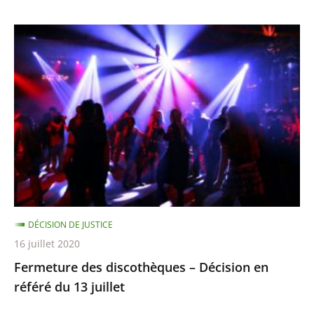
Fermeture
des
discothèques
–
Décision
en
référé
du
13
juillet
DÉCISION DE JUSTICE
16 juillet 2020
Fermeture des discothèques – Décision en
référé du 13 juillet