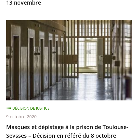
13 novembre
Masques
et
dépistage
à
la
prison
de
Toulouse-
Seysses
–
DÉCISION DE JUSTICE
Décision
9 octobre 2020
en
Masques et dépistage à la prison de Toulouse-
référé
Seysses – Décision en référé du 8 octobre
du