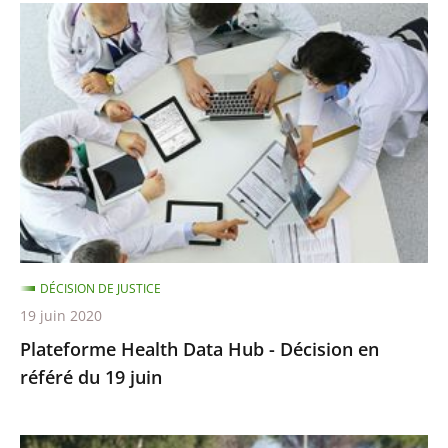
Plateforme
Health
Data
Hub
-
Décision
en
référé
du
19
DÉCISION DE JUSTICE
juin
19 juin 2020
Plateforme Health Data Hub - Décision en
référé du 19 juin
Championnats