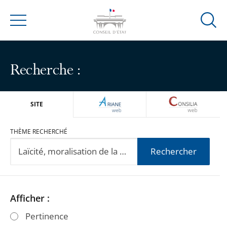
Ouvrir
Menu
la
modal
de
Recherche :
reche
ARIANEWEB
CONSILIA
SITE
THÈME RECHERCHÉ
Rechercher
Passer
Passer
Afficher :
les
les
Pertinence
filtres
filtres