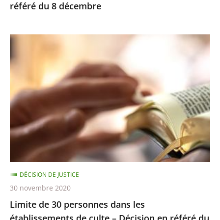
référé du 8 décembre
Limite
de
30
personnes
dans
les
établissements
de
culte
–
DÉCISION DE JUSTICE
Décision
30 novembre 2020
en
Limite de 30 personnes dans les
référé
établissements de culte – Décision en référé du
du