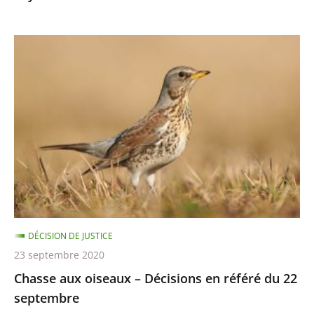
8
octobre
Chasse
aux
oiseaux
–
Décisions
en
référé
du
22
septembre
DÉCISION DE JUSTICE
23 septembre 2020
Chasse aux oiseaux – Décisions en référé du 22
septembre