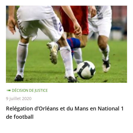
Relégation
d’Orléans
et
du
Mans
en
National
1
de
football
DÉCISION DE JUSTICE
9 juillet 2020
Relégation d’Orléans et du Mans en National 1
de football