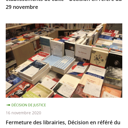
29 novembre
29
novembre
Fermeture
des
librairies,
Décision
en
référé
du
13
novembre
DÉCISION DE JUSTICE
16 novembre 2020
Fermeture des librairies, Décision en référé du