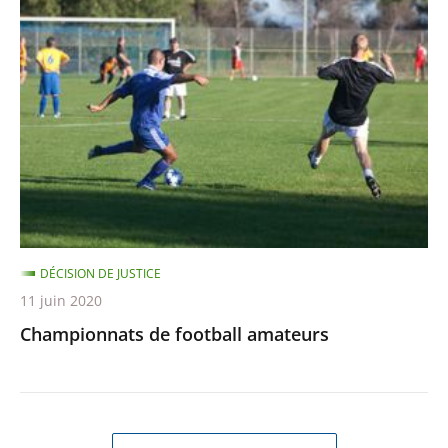
de
football
amateurs
DÉCISION DE JUSTICE
11 juin 2020
Championnats de football amateurs