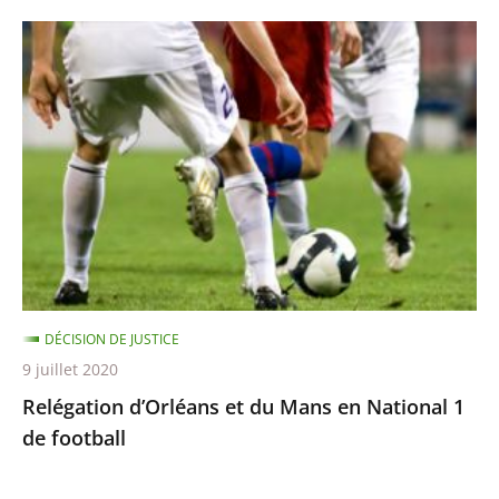
Relégation
d’Orléans
et
du
Mans
en
National
1
de
football
DÉCISION DE JUSTICE
9 juillet 2020
Relégation d’Orléans et du Mans en National 1
de football