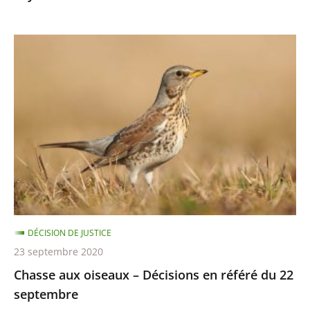
8
octobre
Chasse
aux
oiseaux
–
Décisions
en
référé
du
22
septembre
DÉCISION DE JUSTICE
23 septembre 2020
Chasse aux oiseaux – Décisions en référé du 22
septembre