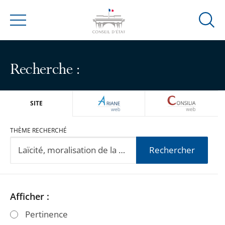
Ouvrir
Menu
la
modal
de
Recherche :
reche
ARIANEWEB
CONSILIA
SITE
THÈME RECHERCHÉ
Rechercher
Passer
Passer
Afficher :
les
les
Pertinence
filtres
filtres