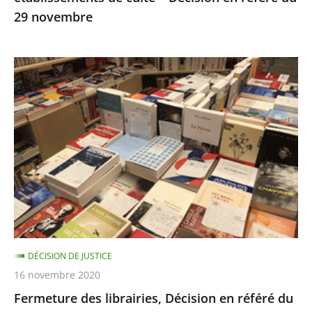
29 novembre
29
novembre
Fermeture
des
librairies,
Décision
en
référé
du
13
novembre
DÉCISION DE JUSTICE
16 novembre 2020
Fermeture des librairies, Décision en référé du