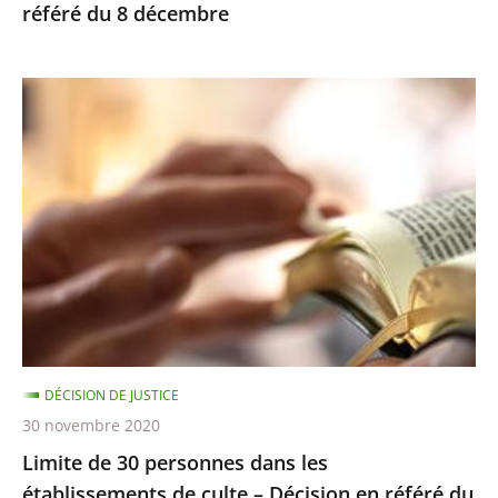
référé du 8 décembre
Limite
de
30
personnes
dans
les
établissements
de
culte
–
DÉCISION DE JUSTICE
Décision
30 novembre 2020
en
Limite de 30 personnes dans les
référé
établissements de culte – Décision en référé du
du