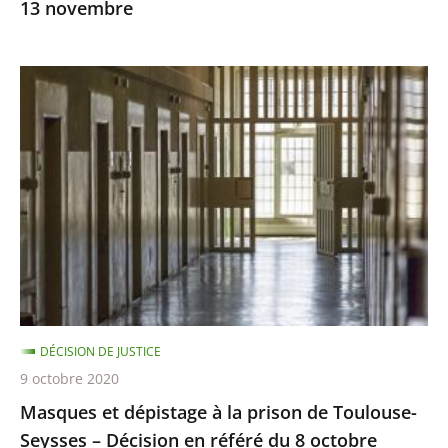
13 novembre
Masques
et
dépistage
à
la
prison
de
Toulouse-
Seysses
–
DÉCISION DE JUSTICE
Décision
9 octobre 2020
en
Masques et dépistage à la prison de Toulouse-
référé
Seysses – Décision en référé du 8 octobre
du