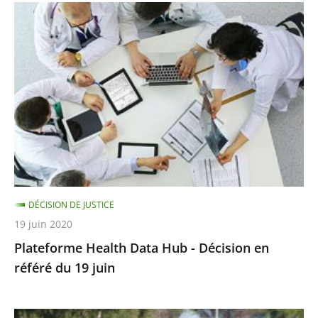
Plateforme
Health
Data
Hub
-
Décision
en
référé
du
19
DÉCISION DE JUSTICE
juin
19 juin 2020
Plateforme Health Data Hub - Décision en
référé du 19 juin
Championnats