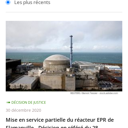
Les plus récents
pour
pour
arriver
arriver
après
avant
Mise
en
service
partielle
du
réacteur
EPR
de
Flamanville
-
DÉCISION DE JUSTICE
Décision
30 décembre 2020
en
Mise en service partielle du réacteur EPR de
référé
Flamanville - Décision en référé du 28