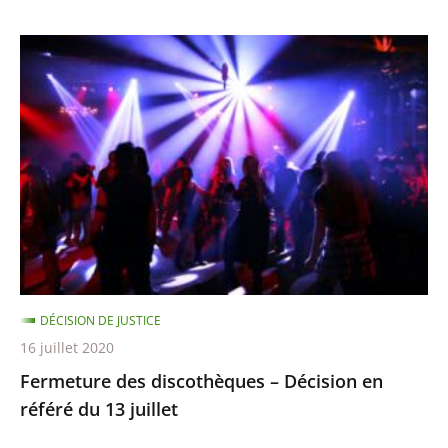
Fermeture
des
discothèques
–
Décision
en
référé
du
13
juillet
DÉCISION DE JUSTICE
16 juillet 2020
Fermeture des discothèques – Décision en
référé du 13 juillet