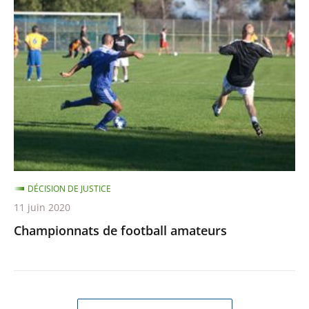
de
football
amateurs
DÉCISION DE JUSTICE
11 juin 2020
Championnats de football amateurs