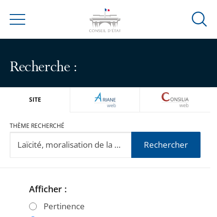
Ouvrir
Menu
la
modal
de
Recherche :
reche
ARIANEWEB
CONSILIA
SITE
THÈME RECHERCHÉ
Rechercher
Afficher :
Passer
Passer
les
les
Pertinence
filtres
filtres