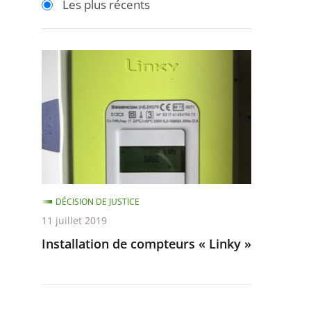
Les plus récents
pour
pour
arriver
arriver
après
avant
Installation
de
compteurs
«
Linky
»
DÉCISION DE JUSTICE
11 juillet 2019
Installation de compteurs « Linky »