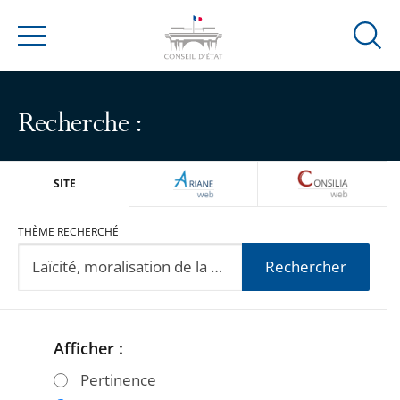
Ouvrir
Menu
la
modal
de
Recherche :
reche
ARIANEWEB
CONSILIA
SITE
THÈME RECHERCHÉ
Rechercher
Afficher :
Passer
Passer
les
les
Pertinence
filtres
filtres