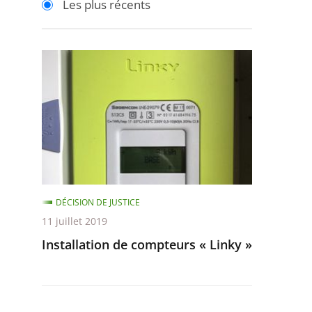
Les plus récents
pour
pour
arriver
arriver
après
avant
Installation
de
compteurs
«
Linky
»
DÉCISION DE JUSTICE
11 juillet 2019
Installation de compteurs « Linky »