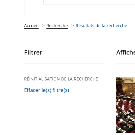
Accueil
Recherche
Résultats de la recherche
Filtrer
Affiche
Passer
les
filtres
pour
RÉINITIALISATION DE LA RECHERCHE
Depuis
arriver
10
Effacer le(s) filtre(s)
après
Passer
ans,
les
le
filtres
Conseil
pour
d’État
arriver
est