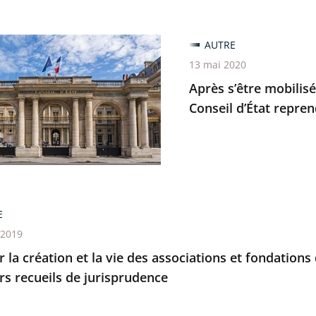
AUTRE
13 mai 2020
é
Après s’être mobilisé
ent
Conseil d’État repren
ment,
E
 2019
er la création et la vie des associations et fondations
d
s recueils de jurisprudence
lité