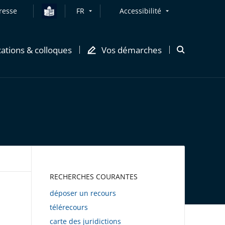
resse
FR
Accessibilité
cations & colloques
Vos démarches
Ouvrir
la
modale
de
recherche
AWEB
RECHERCHES COURANTES
déposer un recours
télérecours
carte des juridictions