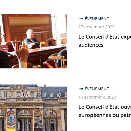
ÉVÉNEMENT
27 novembre 2020
s
Le Conseil d’État ex
mente
audiences
ble
es
ÉVÉNEMENT
es
15 septembre 2020
Le Conseil d’État ouv
européennes du pat