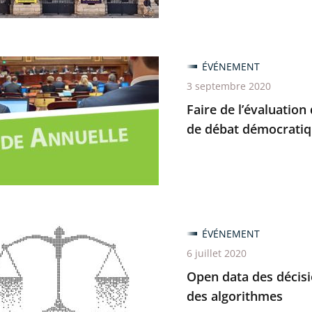
on
ÉVÉNEMENT
s
3 septembre 2020
ennes
tion
Faire de l’évaluation
de débat démocratiqu
ine
es
es
e
ÉVÉNEMENT
6 juillet 2020
Open data des décisi
atique
ns
des algorithmes