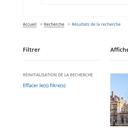
Accueil
Recherche
Résultats de la recherche
Filtrer
Affiche
Passer
les
filtres
pour
RÉINITIALISATION DE LA RECHERCHE
Le
arriver
Conseil
Effacer le(s) filtre(s)
après
Passer
d’État
les
poursui
filtres
sa
pour
transfo
arriver
numéri