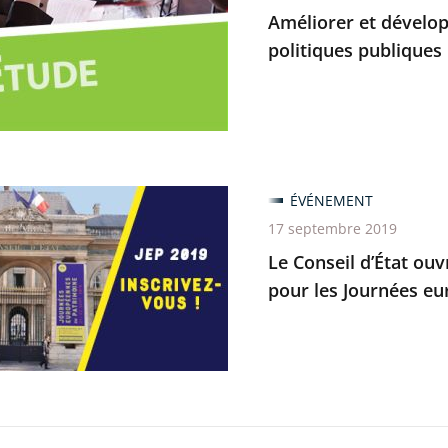
per
Améliorer et dévelop
politiques publiques 
entations
es
es
ÉVÉNEMENT
17 septembre 2019
s
Le Conseil d’État ouv
pour les Journées e
tes