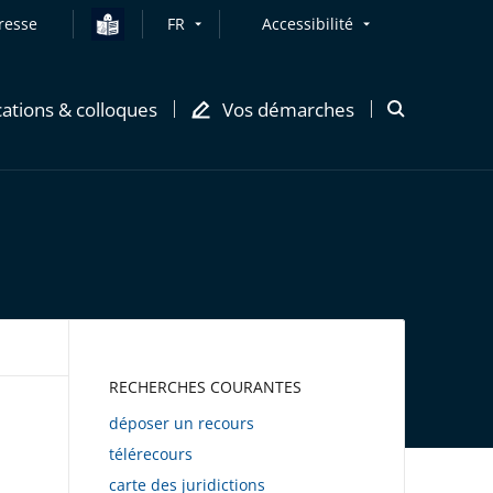
resse
FR
Accessibilité
cations & colloques
Vos démarches
Ouvrir
la
modale
de
recherche
AWEB
RECHERCHES COURANTES
déposer un recours
télérecours
carte des juridictions