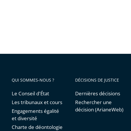
22
septem
2019
pour
les
Journée
europé
du
patrimo
QUI SOMMES-NOUS ?
DÉCISIONS DE JUSTICE
Le Conseil d'État
Dernières décisions
Les tribunaux et cours
Rechercher une
décision (ArianeWeb)
Engagements égalité
et diversité
Charte de déontologie