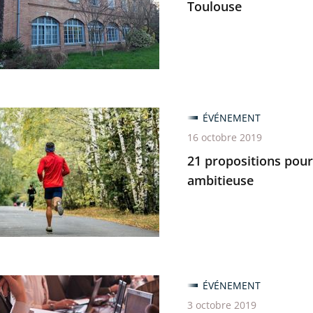
Toulouse
trative
,
e
ÉVÉNEMENT
tions
16 octobre 2019
21 propositions pour
ambitieuse
e
e
use
er
ÉVÉNEMENT
3 octobre 2019