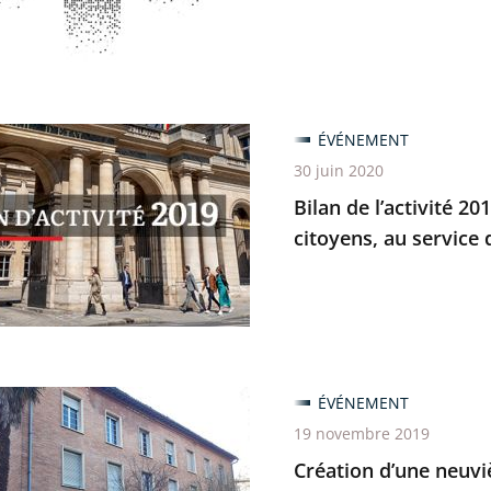
n
ion
ÉVÉNEMENT
ire
30 juin 2020
Bilan de l’activité 201
hmes
citoyens, au service d
e
n
ÉVÉNEMENT
19 novembre 2019
me
Création d’une neuvi