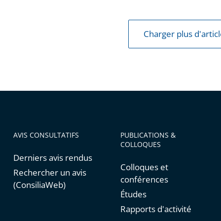
bre
Charger plus d'artic
s
ennes
ine
AVIS CONSULTATIFS
PUBLICATIONS &
COLLOQUES
Derniers avis rendus
Colloques et
Rechercher un avis
conférences
(ConsiliaWeb)
Études
Rapports d'activité