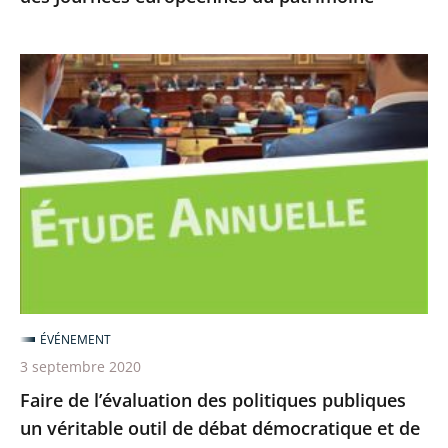
Faire
de
l’évaluation
des
politiques
publiques
un
véritable
outil
de
ÉVÉNEMENT
débat
3 septembre 2020
démocratique
Faire de l’évaluation des politiques publiques
et
un véritable outil de débat démocratique et de
de