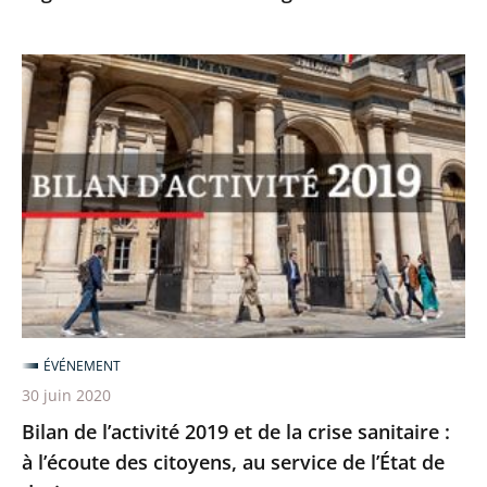
Bilan
de
l’activité
2019
et
de
la
crise
sanitaire
:
ÉVÉNEMENT
à
30 juin 2020
l’écoute
Bilan de l’activité 2019 et de la crise sanitaire :
des
à l’écoute des citoyens, au service de l’État de
citoyens,