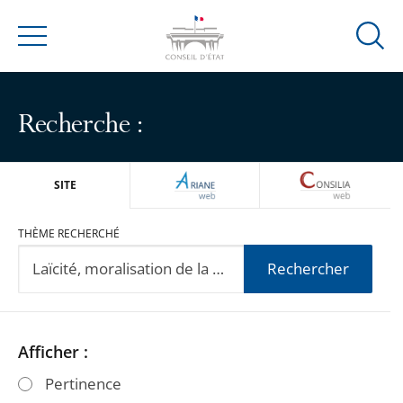
Ouvrir
Menu
la
modal
de
Recherche :
reche
ARIANEWEB
CONSILIA
SITE
THÈME RECHERCHÉ
Rechercher
Passer
Passer
Afficher :
les
les
Pertinence
filtres
filtres