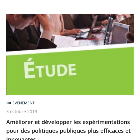
Améliorer
et
développer
les
expérimentations
pour
des
politiques
publiques
plus
ÉVÉNEMENT
efficaces
3 octobre 2019
et
Améliorer et développer les expérimentations
innovantes
pour des politiques publiques plus efficaces et
innovantes