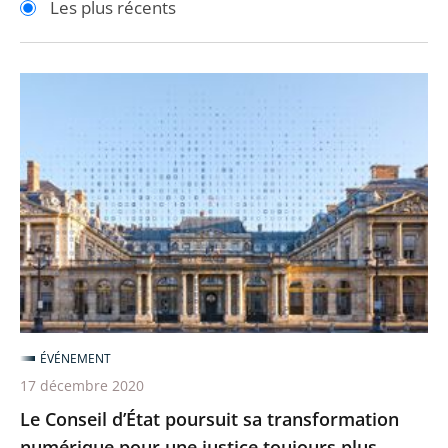
Les plus récents
pour
pour
arriver
arriver
après
avant
Le
Conseil
d’État
poursuit
sa
transformation
numérique
pour
une
justice
ÉVÉNEMENT
toujours
17 décembre 2020
plus
Le Conseil d’État poursuit sa transformation
accessible
numérique pour une justice toujours plus