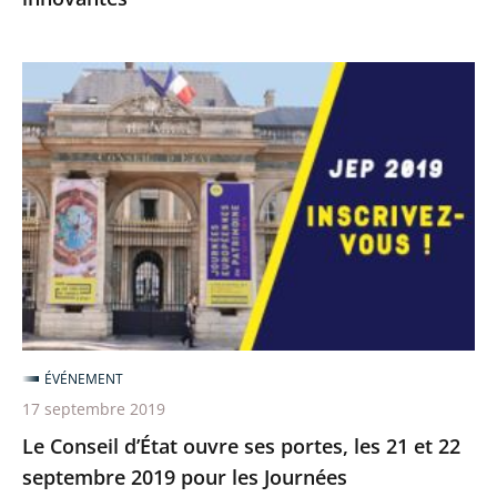
Le
Conseil
d’État
ouvre
ses
portes,
les
21
et
22
ÉVÉNEMENT
septembre
17 septembre 2019
2019
Le Conseil d’État ouvre ses portes, les 21 et 22
pour
septembre 2019 pour les Journées
les