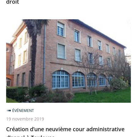
droit
au
service
de
Création
l’État
d’une
de
neuvième
droit
cour
administrative
d’appel
à
Toulouse
ÉVÉNEMENT
19 novembre 2019
Création d’une neuvième cour administrative