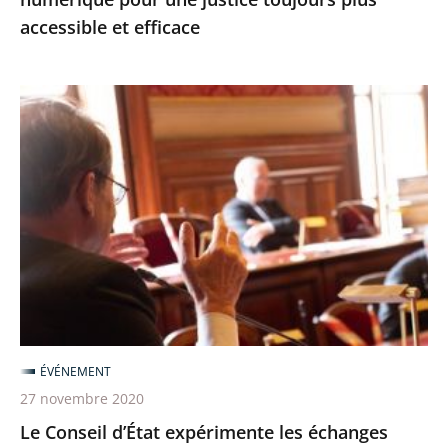
et
accessible et efficace
efficace
Le
Conseil
d’État
expérimente
les
échanges
oraux
avant
les
audiences
ÉVÉNEMENT
27 novembre 2020
Le Conseil d’État expérimente les échanges