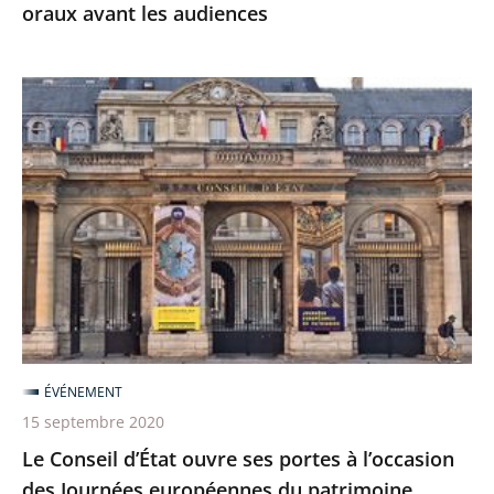
oraux avant les audiences
Le
Conseil
d’État
ouvre
ses
portes
à
l’occasion
des
Journées
ÉVÉNEMENT
européennes
15 septembre 2020
du
Le Conseil d’État ouvre ses portes à l’occasion
patrimoine
des Journées européennes du patrimoine