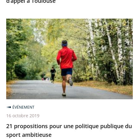
d’appel à Toulouse
21
propositions
pour
une
politique
publique
du
sport
ambitieuse
ÉVÉNEMENT
16 octobre 2019
21 propositions pour une politique publique du
sport ambitieuse