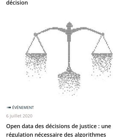
décision
décision
Open
data
des
décisions
de
justice
:
une
régulation
nécessaire
ÉVÉNEMENT
des
6 juillet 2020
algorithmes
Open data des décisions de justice : une
régulation nécessaire des algorithmes