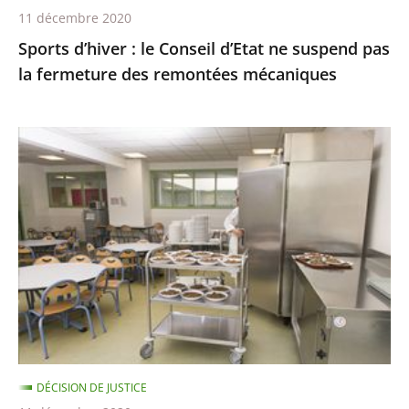
11 décembre 2020
des
Sports d’hiver : le Conseil d’Etat ne suspend pas
remontées
la fermeture des remontées mécaniques
mécaniques
Les
menus
de
substitution
dans
les
cantines
scolaires,
qui
ne
DÉCISION DE JUSTICE
sont