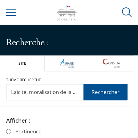
Ouvrir
Menu
la
modal
de
Recherche :
reche
ARIANEWEB
CONSILIA
SITE
THÈME RECHERCHÉ
Rechercher
Passer
Passer
Afficher :
les
les
Pertinence
filtres
filtres