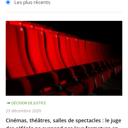
Les plus récents
pour
pour
arriver
arriver
après
avant
Cinémas,
théâtres,
salles
de
spectacles
:
le
juge
des
référés
DÉCISION DE JUSTICE
ne
23 décembre 2020
suspend
Cinémas, théâtres, salles de spectacles : le juge
pas