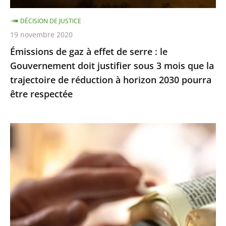
Gouvernement
DÉCISION DE JUSTICE
doit
19 novembre 2020
justifier
Émissions de gaz à effet de serre : le
sous
Gouvernement doit justifier sous 3 mois que la
3
trajectoire de réduction à horizon 2030 pourra
mois
être respectée
que
la
trajectoire
Exercice
de
des
réduction
cultes
à
:
horizon
le
2030
juge
pourra
des
être