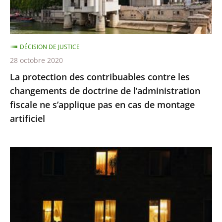
de
doctrine
de
DÉCISION DE JUSTICE
l’administration
28 octobre 2020
fiscale
La protection des contribuables contre les
ne
changements de doctrine de l’administration
s’applique
fiscale ne s’applique pas en cas de montage
pas
artificiel
en
cas
de
Le
montage
juge
artificiel
des
référés
du