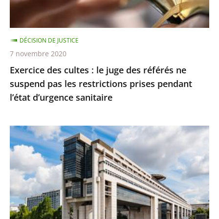
référés
respectée
ne
suspend
DÉCISION DE JUSTICE
pas
7 novembre 2020
les
Exercice des cultes : le juge des référés ne
restrictions
suspend pas les restrictions prises pendant
prises
l’état d’urgence sanitaire
pendant
l’état
d’urgence
La
sanitaire
protection
des
contribuables
contre
les
changements