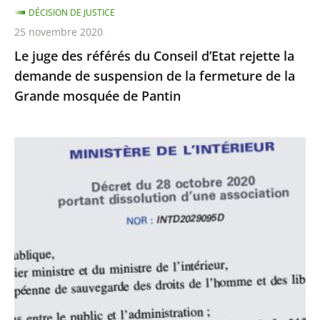
DÉCISION DE JUSTICE
de
25 novembre 2020
suspension
Le juge des référés du Conseil d’Etat rejette la
de
demande de suspension de la fermeture de la
la
Grande mosquée de Pantin
fermeture
de
la
Le
Grande
juge
mosquée
des
de
référés
Pantin
du
Conseil
d’État
rejette
la