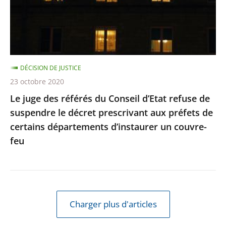
Conseil
d’Etat
refuse
de
suspendre
DÉCISION DE JUSTICE
le
23 octobre 2020
décret
Le juge des référés du Conseil d’Etat refuse de
prescrivant
suspendre le décret prescrivant aux préfets de
aux
certains départements d’instaurer un couvre-
préfets
feu
de
certains
départements
d’instaurer
un
Charger plus d'articles
couvre-