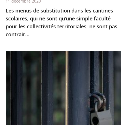
11 décembre 2020
qu’une
Les menus de substitution dans les cantines
simple
scolaires, qui ne sont qu’une simple faculté
faculté
pour les collectivités territoriales, ne sont pas
pour
contrair...
les
collectivités
territoriales,
Le
ne
juge
sont
des
pas
référés
contrair...
du
Conseil
d’Etat
rejette
la
demande