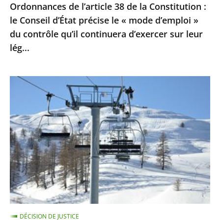
Ordonnances de l’article 38 de la Constitution :
le
le Conseil d’État précise le « mode d’emploi »
«
du contrôle qu’il continuera d’exercer sur leur
mode
lég...
d’emploi
»
du
Sports
contrôle
d’hiver
qu’il
:
continuera
le
d’exercer
Conseil
sur
d’Etat
leur
ne
lég...
suspend
pas
la
DÉCISION DE JUSTICE
fermeture