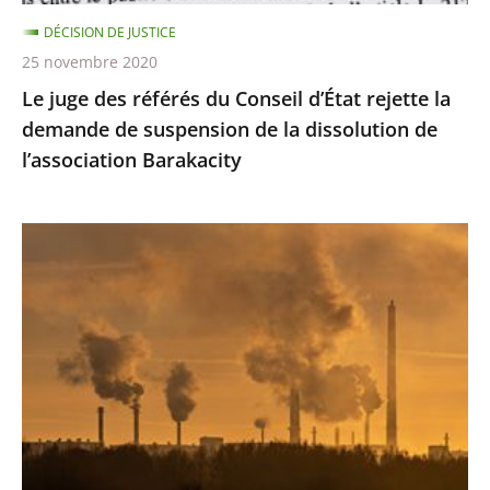
demande
DÉCISION DE JUSTICE
de
25 novembre 2020
suspension
Le juge des référés du Conseil d’État rejette la
de
demande de suspension de la dissolution de
la
l’association Barakacity
dissolution
de
l’association
Émissions
Barakacity
de
gaz
à
effet
de
serre
:
le