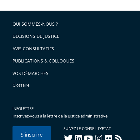
feu
QUI SOMMES-NOUS ?
DÉCISIONS DE JUSTICE
AVIS CONSULTATIFS
PUBLICATIONS & COLLOQUES
VOS DÉMARCHES
Glossaire
INFOLETTRE
Inscrivez-vous à la lettre de la Justice administrative
SUIVEZ LE CONSEIL D'ETAT
S'inscrire
twitter
linkedIn
youtube
instagram
flickr
rss