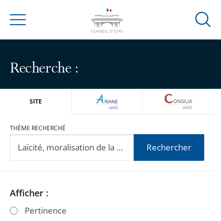
Ouvrir
Menu
la
modal
de
Recherche :
reche
ARIANEWEB
CONSILIA
SITE
THÈME RECHERCHÉ
Rechercher
Passer
Passer
Afficher :
les
les
Pertinence
filtres
filtres