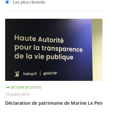
Les plus récents
pour
pour
arriver
arriver
après
avant
Déclaration
de
patrimoine
de
Marine
Le
Pen
DÉCISION DE JUSTICE
19 juillet 2019
Déclaration de patrimoine de Marine Le Pen