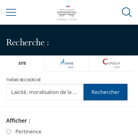
Ouvrir
Menu
la
modal
de
Recherche :
reche
ARIANEWEB
CONSILIA
SITE
THÈME RECHERCHÉ
Rechercher
Passer
Passer
Afficher :
les
les
Pertinence
filtres
filtres