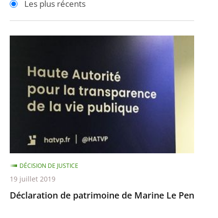
Les plus récents
pour
pour
arriver
arriver
après
avant
Déclaration
de
patrimoine
de
Marine
Le
Pen
DÉCISION DE JUSTICE
19 juillet 2019
Déclaration de patrimoine de Marine Le Pen