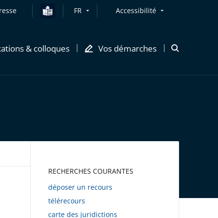
resse
FR
Accessibilité
cations & colloques
Vos démarches
Ouvrir
la
modale
de
recherche
AWEB
RECHERCHES COURANTES
déposer un recours
télérecours
carte des juridictions