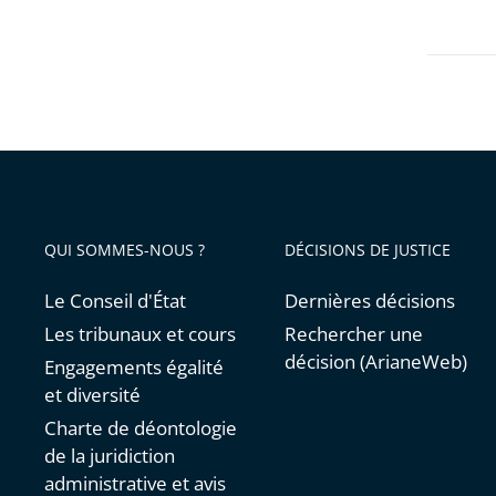
les
filtres
pour
arriver
avant
QUI SOMMES-NOUS ?
DÉCISIONS DE JUSTICE
Le Conseil d'État
Dernières décisions
Les tribunaux et cours
Rechercher une
décision (ArianeWeb)
Engagements égalité
et diversité
Charte de déontologie
de la juridiction
administrative et avis