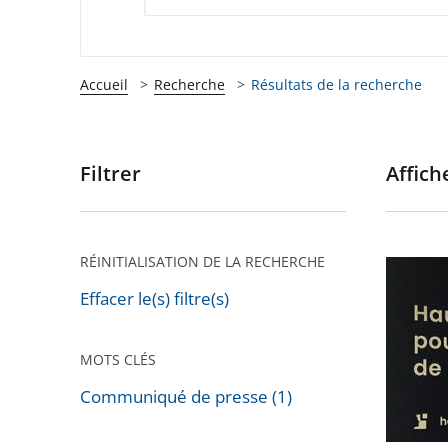
Accueil
Recherche
Résultats de la recherche
Filtrer
Affiche
Passer
les
filtres
pour
RÉINITIALISATION DE LA RECHERCHE
Déclara
arriver
de
Effacer le(s) filtre(s)
après
patrimo
de
MOTS CLÉS
Marine
Communiqué de presse (1)
Le
Passer
Pen