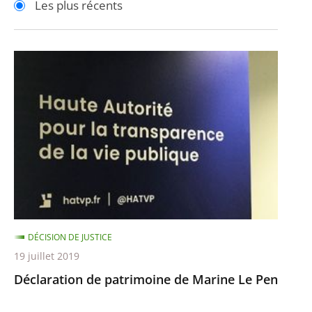
Les plus récents
pour
pour
arriver
arriver
après
avant
Déclaration
de
patrimoine
de
Marine
Le
Pen
DÉCISION DE JUSTICE
19 juillet 2019
Déclaration de patrimoine de Marine Le Pen