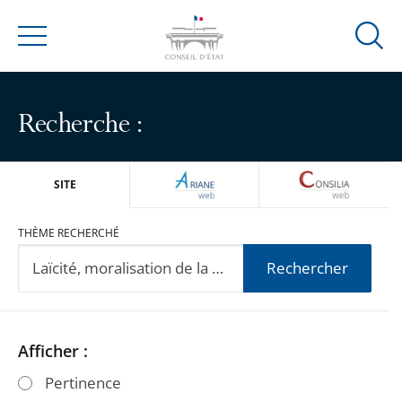
Ouvrir
Menu
la
modal
de
Recherche :
reche
ARIANEWEB
CONSILIA
SITE
THÈME RECHERCHÉ
Rechercher
Passer
Passer
Afficher :
les
les
Pertinence
filtres
filtres