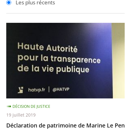
Les plus récents
pour
pour
arriver
arriver
après
avant
Déclaration
de
patrimoine
de
Marine
Le
Pen
DÉCISION DE JUSTICE
19 juillet 2019
Déclaration de patrimoine de Marine Le Pen