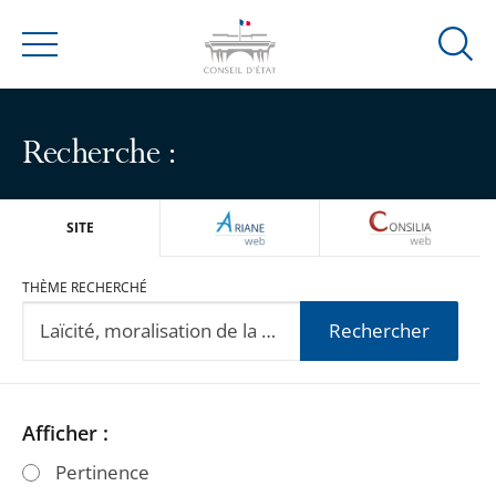
Ouvrir
Menu
la
modal
de
Recherche :
reche
ARIANEWEB
CONSILIA
SITE
THÈME RECHERCHÉ
Rechercher
Passer
Passer
Afficher :
les
les
Pertinence
filtres
filtres