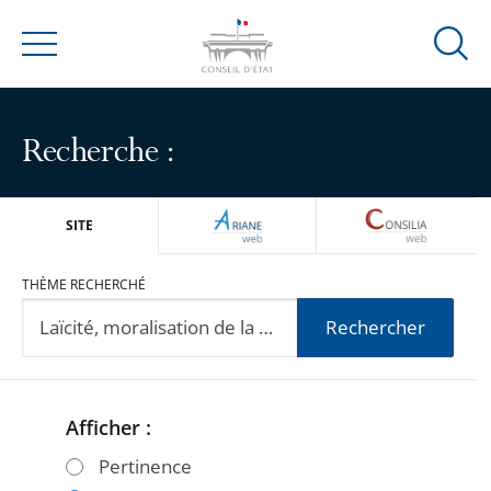
Ouvrir
Menu
la
modal
de
Recherche :
reche
ARIANEWEB
CONSILIA
SITE
THÈME RECHERCHÉ
Rechercher
Afficher :
Passer
Passer
les
les
Pertinence
filtres
filtres