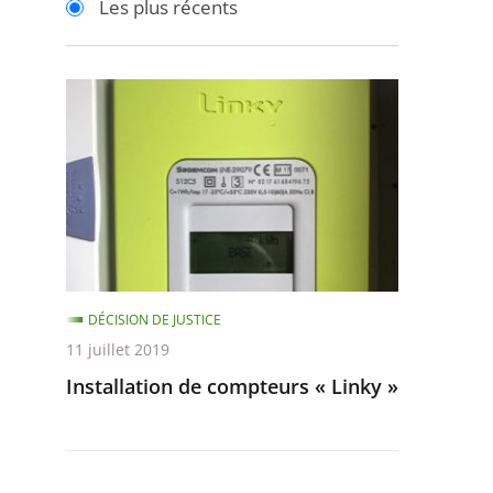
Les plus récents
pour
pour
arriver
arriver
après
avant
Installation
de
compteurs
«
Linky
»
DÉCISION DE JUSTICE
11 juillet 2019
Installation de compteurs « Linky »