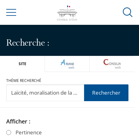
Ouvrir
Menu
la
modal
de
Recherche :
reche
ARIANEWEB
CONSILIA
SITE
THÈME RECHERCHÉ
Rechercher
Passer
Passer
Afficher :
les
les
Pertinence
filtres
filtres