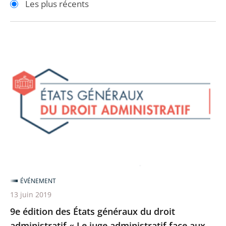
Les plus récents
pour
pour
arriver
arriver
après
avant
9e
édition
des
États
généraux
du
droit
administratif
«
Le
ÉVÉNEMENT
juge
13 juin 2019
administratif
9e édition des États généraux du droit
face
administratif « Le juge administratif face aux