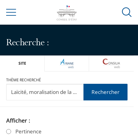
Ouvrir
Menu
la
modal
de
Recherche :
reche
ARIANEWEB
CONSILIA
SITE
THÈME RECHERCHÉ
Rechercher
Passer
Passer
Afficher :
les
les
Pertinence
filtres
filtres