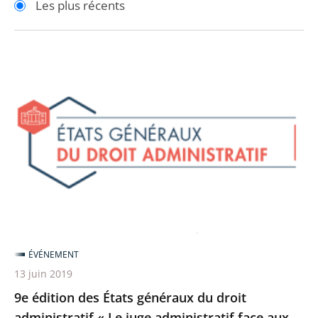
Les plus récents
pour
pour
arriver
arriver
après
avant
9e
édition
des
États
généraux
du
droit
administratif
«
Le
ÉVÉNEMENT
juge
13 juin 2019
administratif
9e édition des États généraux du droit
face
administratif « Le juge administratif face aux