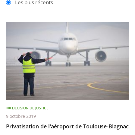
Les plus récents
pour
pour
arriver
arriver
après
avant
Privatisation
de
l'aéroport
de
Toulouse-
Blagnac
DÉCISION DE JUSTICE
9 octobre 2019
Privatisation de l'aéroport de Toulouse-Blagnac