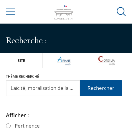
Ouvrir
Menu
la
modal
de
Recherche :
reche
ARIANEWEB
CONSILIA
SITE
THÈME RECHERCHÉ
Rechercher
Passer
Passer
Afficher :
les
les
Pertinence
filtres
filtres