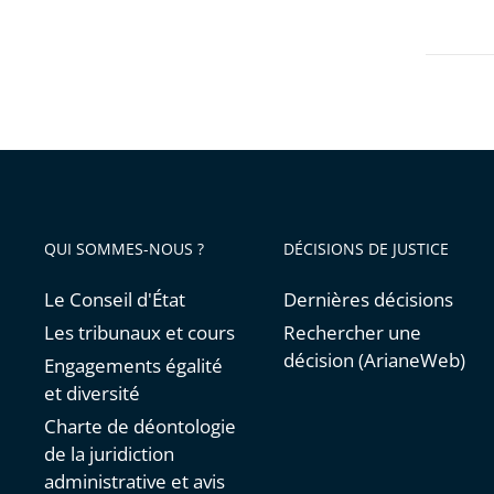
Passer
les
filtres
pour
arriver
avant
QUI SOMMES-NOUS ?
DÉCISIONS DE JUSTICE
Le Conseil d'État
Dernières décisions
Les tribunaux et cours
Rechercher une
décision (ArianeWeb)
Engagements égalité
et diversité
Charte de déontologie
de la juridiction
administrative et avis