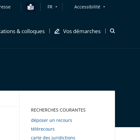
resse
FR
Accessibilité
cations & colloques
Vos démarches
Ouvrir
la
modale
de
recherche
AWEB
RECHERCHES COURANTES
déposer un recours
télérecours
carte des juridictions