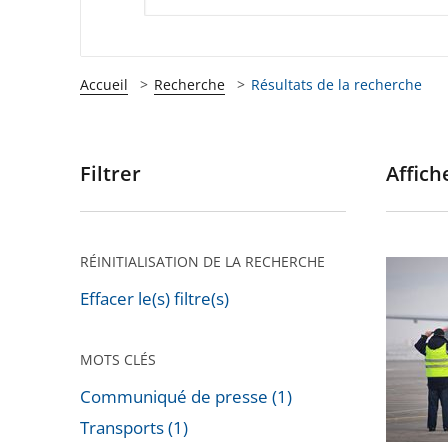
Accueil
Recherche
Résultats de la recherche
Filtrer
Affiche
Passer
les
filtres
pour
RÉINITIALISATION DE LA RECHERCHE
Privatis
arriver
de
Effacer le(s) filtre(s)
après
l'aéropo
de
MOTS CLÉS
Toulous
Communiqué de presse (1)
Blagnac
Transports (1)