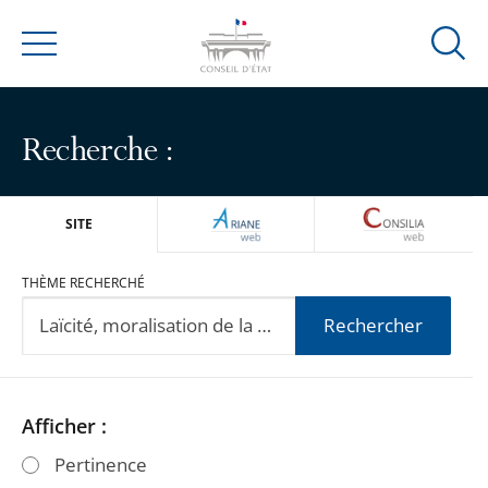
Ouvrir
Menu
la
modal
de
Recherche :
reche
ARIANEWEB
CONSILIA
SITE
THÈME RECHERCHÉ
Rechercher
Passer
Passer
Afficher :
les
les
Pertinence
filtres
filtres