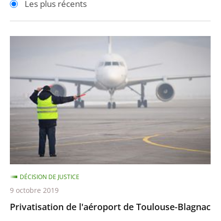
Les plus récents
pour
pour
arriver
arriver
après
avant
Privatisation
de
l'aéroport
de
Toulouse-
Blagnac
DÉCISION DE JUSTICE
9 octobre 2019
Privatisation de l'aéroport de Toulouse-Blagnac