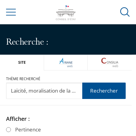
Ouvrir
Menu
la
modal
de
Recherche :
reche
ARIANEWEB
CONSILIA
SITE
THÈME RECHERCHÉ
Rechercher
Passer
Passer
Afficher :
les
les
Pertinence
filtres
filtres