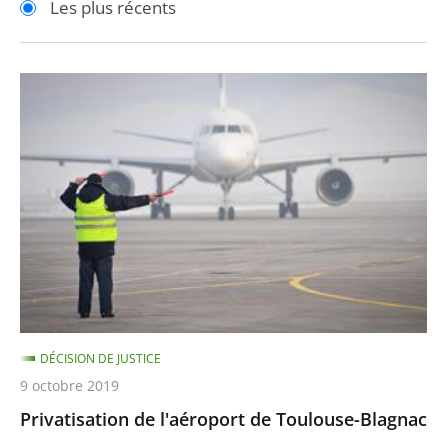
Les plus récents
pour
pour
arriver
arriver
après
avant
Privatisation
de
l'aéroport
de
Toulouse-
Blagnac
DÉCISION DE JUSTICE
9 octobre 2019
Privatisation de l'aéroport de Toulouse-Blagnac