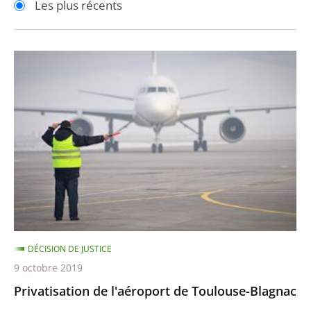
Les plus récents
pour
pour
arriver
arriver
après
avant
Privatisation
de
l'aéroport
de
Toulouse-
Blagnac
DÉCISION DE JUSTICE
9 octobre 2019
Privatisation de l'aéroport de Toulouse-Blagnac