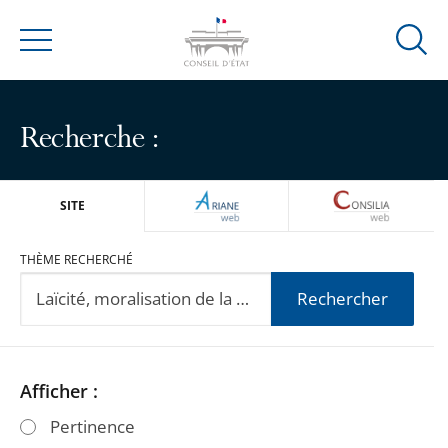
Ouvrir
Menu
la
modal
de
Recherche :
reche
ARIANEWEB
CONSILIA
SITE
THÈME RECHERCHÉ
Rechercher
Passer
Passer
Afficher :
les
les
Pertinence
filtres
filtres