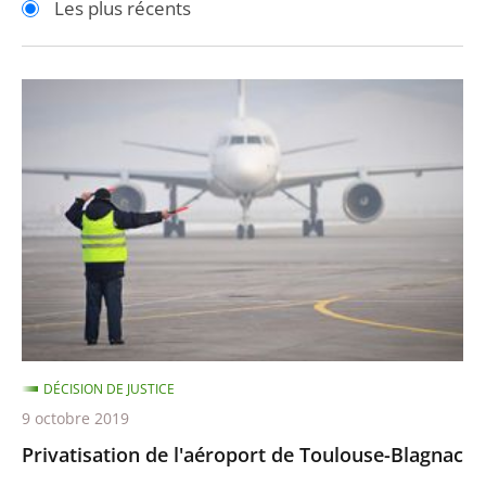
Les plus récents
pour
pour
arriver
arriver
après
avant
Privatisation
de
l'aéroport
de
Toulouse-
Blagnac
DÉCISION DE JUSTICE
9 octobre 2019
Privatisation de l'aéroport de Toulouse-Blagnac