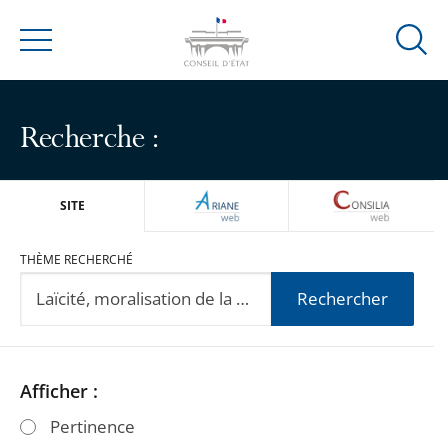
Ouvrir
Menu
la
modal
de
Recherche :
reche
ARIANEWEB
CONSILIA
SITE
THÈME RECHERCHÉ
Rechercher
Passer
Passer
Afficher :
les
les
Pertinence
filtres
filtres