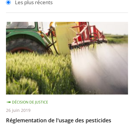
Les plus récents
pour
pour
arriver
arriver
après
avant
Réglementation
de
l'usage
des
pesticides
DÉCISION DE JUSTICE
26 juin 2019
Réglementation de l'usage des pesticides