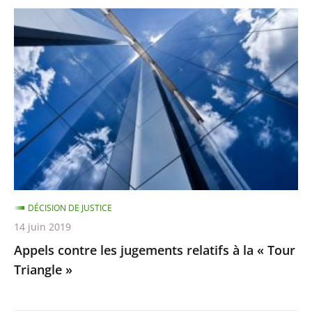
Appels
contre
les
jugements
relatifs
à
la
«
Tour
Triangle
DÉCISION DE JUSTICE
»
14 juin 2019
Appels contre les jugements relatifs à la « Tour
Triangle »