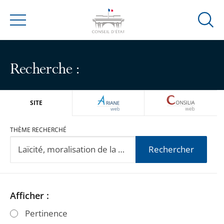
Ouvrir
Menu
la
modal
de
Recherche :
reche
ARIANEWEB
CONSILIA
SITE
THÈME RECHERCHÉ
Rechercher
Passer
Passer
Afficher :
les
les
Pertinence
filtres
filtres