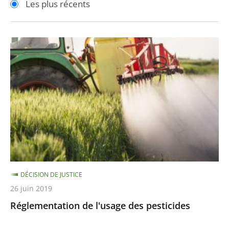
Les plus récents
pour
pour
arriver
arriver
après
avant
Réglementation
de
l'usage
des
pesticides
DÉCISION DE JUSTICE
26 juin 2019
Réglementation de l'usage des pesticides