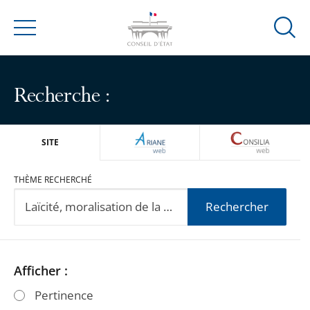
Ouvrir
Menu
la
modal
de
Recherche :
reche
ARIANEWEB
CONSILIA
SITE
THÈME RECHERCHÉ
Rechercher
Passer
Passer
Afficher :
les
les
Pertinence
filtres
filtres