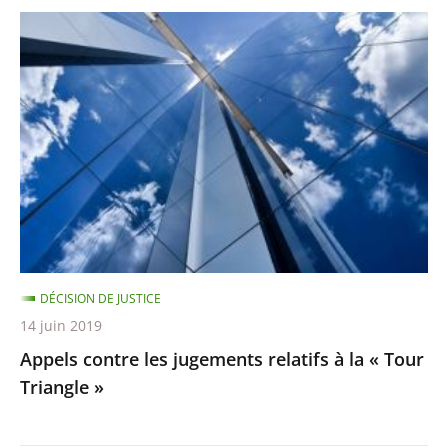
Appels
contre
les
jugements
relatifs
à
la
«
Tour
Triangle
DÉCISION DE JUSTICE
»
14 juin 2019
Appels contre les jugements relatifs à la « Tour
Triangle »