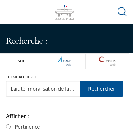
Ouvrir
Menu
la
modal
de
Recherche :
reche
ARIANEWEB
CONSILIA
SITE
THÈME RECHERCHÉ
Rechercher
Passer
Passer
Afficher :
les
les
Pertinence
filtres
filtres