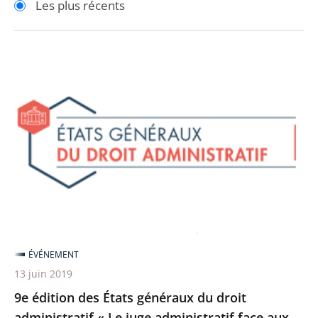
Les plus récents
pour
pour
arriver
arriver
après
avant
9e
édition
des
États
généraux
du
droit
administratif
«
Le
ÉVÉNEMENT
juge
13 juin 2019
administratif
9e édition des États généraux du droit
face
administratif « Le juge administratif face aux