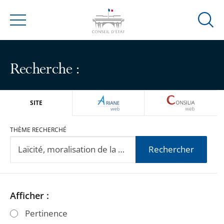
Ouvrir
Menu
la
modal
de
Recherche :
reche
ARIANEWEB
CONSILIA
SITE
THÈME RECHERCHÉ
Rechercher
Passer
Passer
Afficher :
les
les
Pertinence
filtres
filtres