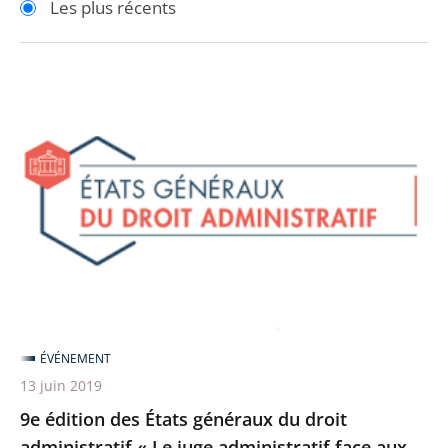
Les plus récents
pour
pour
arriver
arriver
après
avant
9e
édition
des
États
généraux
du
droit
administratif
«
Le
ÉVÉNEMENT
juge
13 juin 2019
administratif
9e édition des États généraux du droit
face
administratif « Le juge administratif face aux