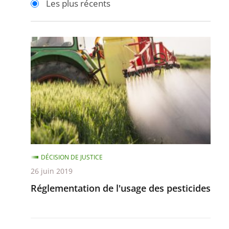
Les plus récents
pour
pour
arriver
arriver
après
avant
Réglementation
de
l'usage
des
pesticides
DÉCISION DE JUSTICE
26 juin 2019
Réglementation de l'usage des pesticides