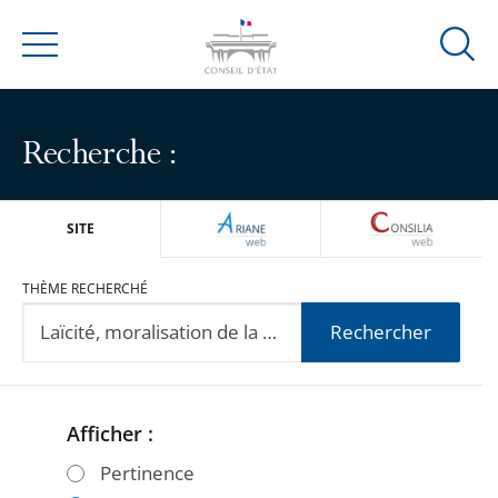
Ouvrir
Menu
la
modal
de
Recherche :
reche
ARIANEWEB
CONSILIA
SITE
THÈME RECHERCHÉ
Rechercher
Afficher :
Passer
Passer
les
les
Pertinence
filtres
filtres