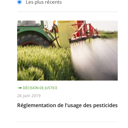
Les plus récents
pour
pour
arriver
arriver
après
avant
Réglementation
de
l'usage
des
pesticides
DÉCISION DE JUSTICE
26 juin 2019
Réglementation de l'usage des pesticides