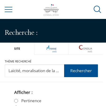
Ouvrir
Menu
la
modal
de
Recherche :
reche
ARIANEWEB
CONSILIA
SITE
THÈME RECHERCHÉ
Rechercher
Afficher :
Passer
Passer
les
les
Pertinence
filtres
filtres