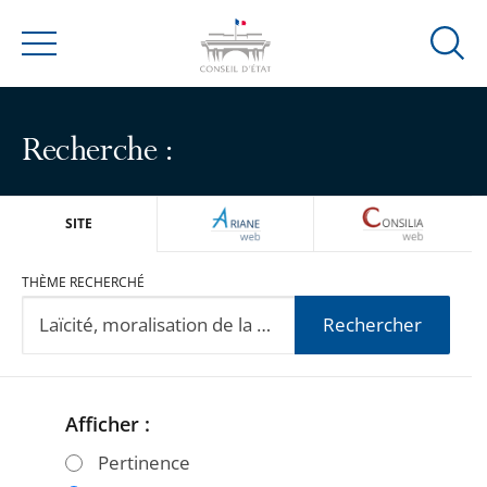
Ouvrir
Menu
la
modal
de
Recherche :
reche
ARIANEWEB
CONSILIA
SITE
THÈME RECHERCHÉ
Rechercher
Afficher :
Passer
Passer
les
les
Pertinence
filtres
filtres