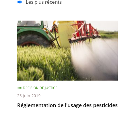
Les plus récents
pour
pour
arriver
arriver
après
avant
Réglementation
de
l'usage
des
pesticides
DÉCISION DE JUSTICE
26 juin 2019
Réglementation de l'usage des pesticides