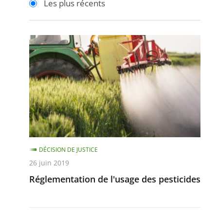
Les plus récents
pour
pour
arriver
arriver
après
avant
Réglementation
de
l'usage
des
pesticides
DÉCISION DE JUSTICE
26 juin 2019
Réglementation de l'usage des pesticides