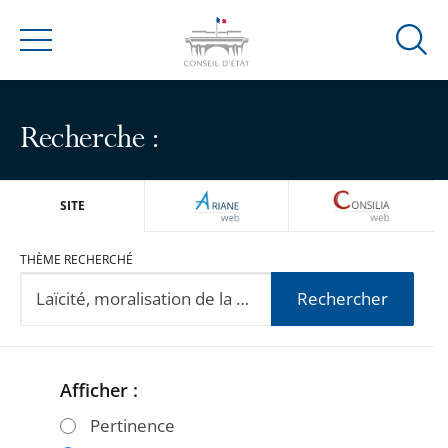
Ouvrir
Menu
la
modal
de
Recherche :
reche
ARIANEWEB
CONSILIA
SITE
THÈME RECHERCHÉ
Rechercher
Afficher :
Passer
Passer
les
les
Pertinence
filtres
filtres