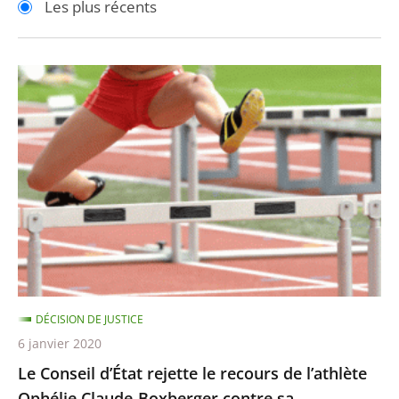
Les plus récents
pour
pour
arriver
arriver
après
avant
Le
Conseil
d’État
rejette
le
recours
de
l’athlète
Ophélie
Claude-
DÉCISION DE JUSTICE
Boxberger
6 janvier 2020
contre
Le Conseil d’État rejette le recours de l’athlète
sa
Ophélie Claude-Boxberger contre sa