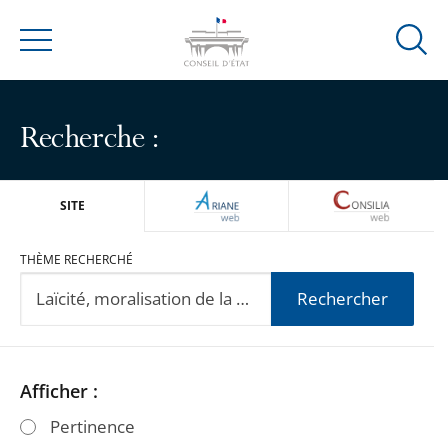
Ouvrir
Menu
la
modal
de
Recherche :
reche
ARIANEWEB
CONSILIA
SITE
THÈME RECHERCHÉ
Rechercher
Passer
Passer
Afficher :
les
les
Pertinence
filtres
filtres