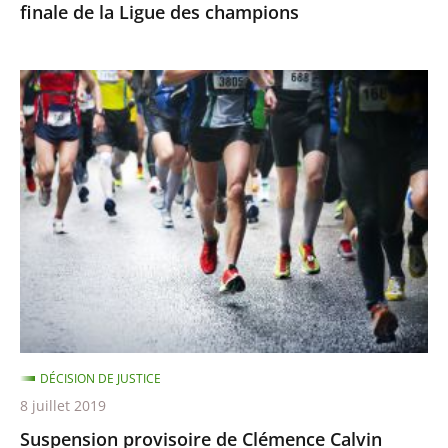
finale de la Ligue des champions
champions
Suspension
provisoire
de
Clémence
Calvin
DÉCISION DE JUSTICE
8 juillet 2019
Suspension provisoire de Clémence Calvin