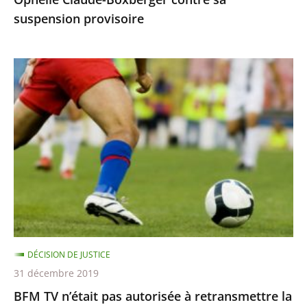
suspension
suspension provisoire
provisoire
BFM
TV
n’était
pas
autorisée
à
retransmettre
la
finale
de
DÉCISION DE JUSTICE
la
31 décembre 2019
Ligue
BFM TV n’était pas autorisée à retransmettre la
des