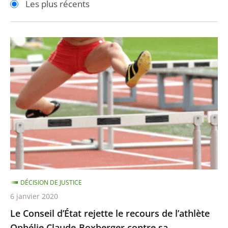
Les plus récents
pour
pour
arriver
arriver
après
avant
Le
Conseil
d’État
rejette
le
recours
de
l’athlète
Ophélie
Claude-
DÉCISION DE JUSTICE
Boxberger
6 janvier 2020
contre
Le Conseil d’État rejette le recours de l’athlète
sa
Ophélie Claude-Boxberger contre sa