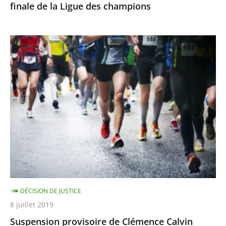
finale de la Ligue des champions
champions
Suspension
provisoire
de
Clémence
Calvin
DÉCISION DE JUSTICE
8 juillet 2019
Suspension provisoire de Clémence Calvin