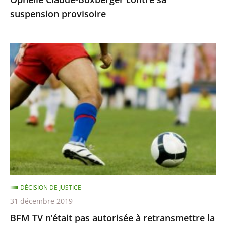
suspension
suspension provisoire
provisoire
BFM
TV
n’était
pas
autorisée
à
retransmettre
la
finale
de
DÉCISION DE JUSTICE
la
31 décembre 2019
Ligue
BFM TV n’était pas autorisée à retransmettre la
des