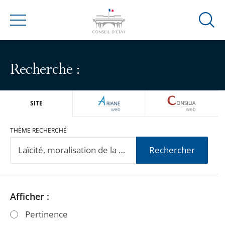
Ouvrir
Menu
la
modal
de
Recherche :
reche
ARIANEWEB
CONSILIA
SITE
THÈME RECHERCHÉ
Rechercher
Passer
Passer
Afficher :
les
les
Pertinence
filtres
filtres