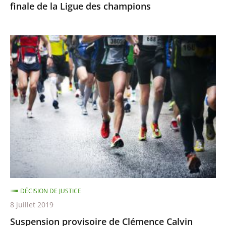
finale de la Ligue des champions
champions
Suspension
provisoire
de
Clémence
Calvin
DÉCISION DE JUSTICE
8 juillet 2019
Suspension provisoire de Clémence Calvin