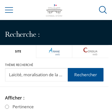
Ouvrir
Menu
la
modal
de
Recherche :
reche
ARIANEWEB
CONSILIA
SITE
THÈME RECHERCHÉ
Rechercher
Passer
Passer
Afficher :
les
les
Pertinence
filtres
filtres