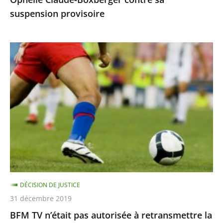
suspension
suspension provisoire
provisoire
BFM
TV
n’était
pas
autorisée
à
retransmettre
la
finale
de
DÉCISION DE JUSTICE
la
31 décembre 2019
Ligue
BFM TV n’était pas autorisée à retransmettre la
des