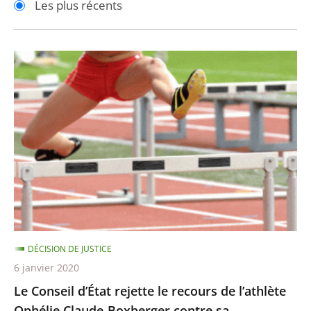
Les plus récents
pour
pour
arriver
arriver
après
avant
Le
Conseil
d’État
rejette
le
recours
de
l’athlète
Ophélie
Claude-
DÉCISION DE JUSTICE
Boxberger
6 janvier 2020
contre
Le Conseil d’État rejette le recours de l’athlète
sa
Ophélie Claude-Boxberger contre sa