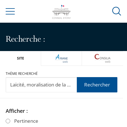
Ouvrir
Menu
la
modal
de
Recherche :
reche
ARIANEWEB
CONSILIA
SITE
THÈME RECHERCHÉ
Rechercher
Passer
Passer
Afficher :
les
les
Pertinence
filtres
filtres