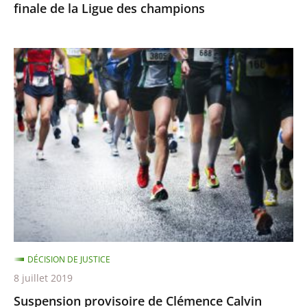
finale de la Ligue des champions
champions
Suspension
provisoire
de
Clémence
Calvin
DÉCISION DE JUSTICE
8 juillet 2019
Suspension provisoire de Clémence Calvin