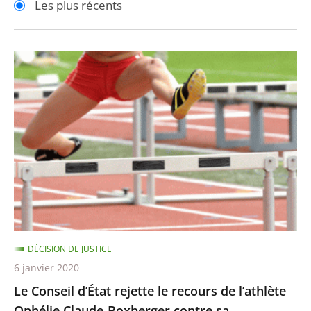
Les plus récents
pour
pour
arriver
arriver
après
avant
Le
Conseil
d’État
rejette
le
recours
de
l’athlète
Ophélie
Claude-
DÉCISION DE JUSTICE
Boxberger
6 janvier 2020
contre
Le Conseil d’État rejette le recours de l’athlète
sa
Ophélie Claude-Boxberger contre sa