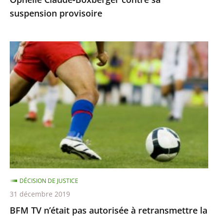
suspension
suspension provisoire
provisoire
BFM
TV
n’était
pas
autorisée
à
retransmettre
la
finale
de
DÉCISION DE JUSTICE
la
31 décembre 2019
Ligue
BFM TV n’était pas autorisée à retransmettre la
des