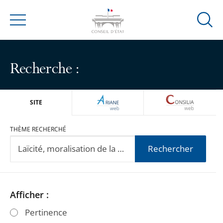
Ouvrir
Menu
la
modal
de
Recherche :
reche
ARIANEWEB
CONSILIA
SITE
THÈME RECHERCHÉ
Rechercher
Passer
Passer
Afficher :
les
les
Pertinence
filtres
filtres