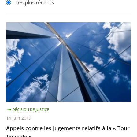
Les plus récents
pour
pour
arriver
arriver
après
avant
Appels
contre
les
jugements
relatifs
à
la
«
Tour
Triangle
DÉCISION DE JUSTICE
»
14 juin 2019
Appels contre les jugements relatifs à la « Tour
Triangle »