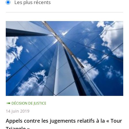
Les plus récents
pour
pour
arriver
arriver
après
avant
Appels
contre
les
jugements
relatifs
à
la
«
Tour
Triangle
DÉCISION DE JUSTICE
»
14 juin 2019
Appels contre les jugements relatifs à la « Tour
Triangle »