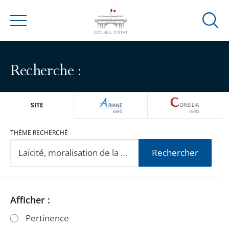
Ouvrir
Menu
la
modal
de
Recherche :
reche
ARIANEWEB
CONSILIA
SITE
THÈME RECHERCHÉ
Rechercher
Passer
Passer
Afficher :
les
les
Pertinence
filtres
filtres