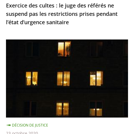
Exercice des cultes : le juge des référés ne
restrictions
suspend pas les restrictions prises pendant
prises
l’état d’urgence sanitaire
pendant
l’état
d’urgence
Le
sanitaire
juge
des
référés
du
Conseil
d’Etat
refuse
de
suspendre
DÉCISION DE JUSTICE
le
23 octobre 2020