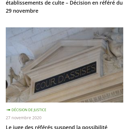
établissements de culte – Décision en référé du
du
29 novembre
29
novembre
Le
juge
des
référés
suspend
la
possibilité
d’utiliser
la
visio-
DÉCISION DE JUSTICE
conférence
27 novembre 2020
lors
Le juge des référés suspend la possibilité
des