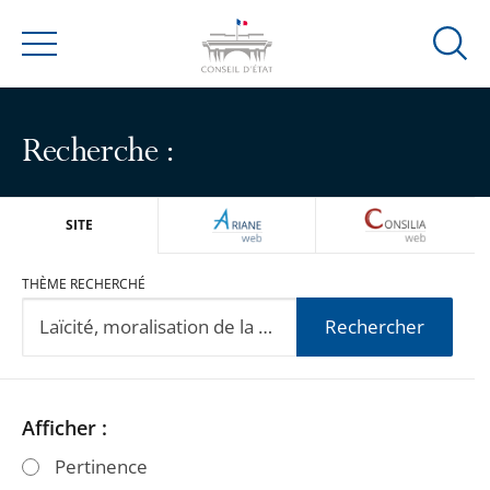
Ouvrir
Menu
la
modal
de
Recherche :
reche
ARIANEWEB
CONSILIA
SITE
THÈME RECHERCHÉ
Rechercher
Passer
Passer
Afficher :
les
les
Pertinence
filtres
filtres