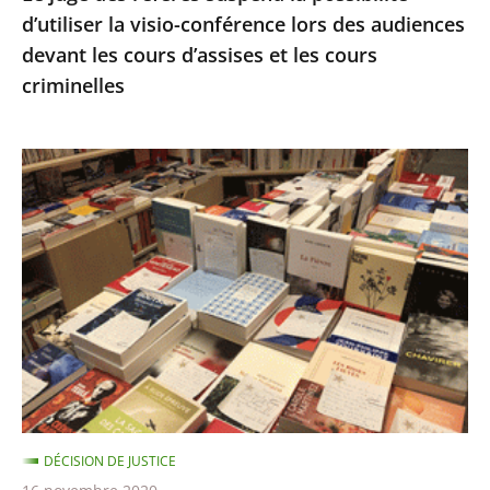
d’utiliser la visio-conférence lors des audiences
audiences
devant les cours d’assises et les cours
devant
criminelles
les
cours
d’assises
Fermeture
et
des
les
librairies,
cours
Décision
criminelles
en
référé
du
13
novembre
DÉCISION DE JUSTICE