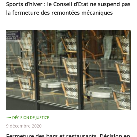
Sports d’hiver : le Conseil d’Etat ne suspend pas
remontées
la fermeture des remontées mécaniques
mécaniques
Fermeture
des
bars
et
restaurants,
Décision
en
référé
du
8
DÉCISION DE JUSTICE
décembre
9 décembre 2020
Fermeture des bars et restaurants, Décision en