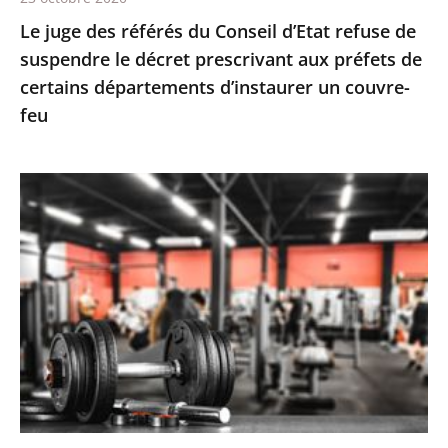
décret
Le juge des référés du Conseil d’Etat refuse de
prescrivant
suspendre le décret prescrivant aux préfets de
aux
certains départements d’instaurer un couvre-
préfets
feu
de
certains
départements
Le
d’instaurer
juge
un
des
couvre-
référés
feu
valide
la
fermeture
des
salles
de