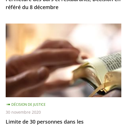
référé du 8 décembre
Limite
de
30
personnes
dans
les
établissements
de
culte
–
DÉCISION DE JUSTICE
Décision
30 novembre 2020
en
Limite de 30 personnes dans les
référé