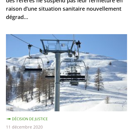
des référés ne suspend pas leur fermeture en
leur
raison d’une situation sanitaire nouvellement
fermeture
dégrad...
en
raison
d’une
Sports
situation
d’hiver
sanitaire
:
nouvellement
le
dégrad...
Conseil
d’Etat
ne
suspend
pas
la
DÉCISION DE JUSTICE
fermeture
11 décembre 2020
des