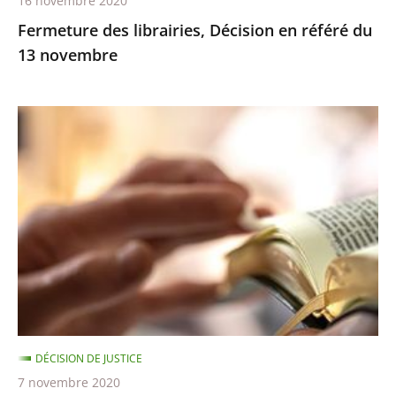
16 novembre 2020
Fermeture des librairies, Décision en référé du
13 novembre
Exercice
des
cultes
:
le
juge
des
référés
ne
suspend
DÉCISION DE JUSTICE
pas
7 novembre 2020
les