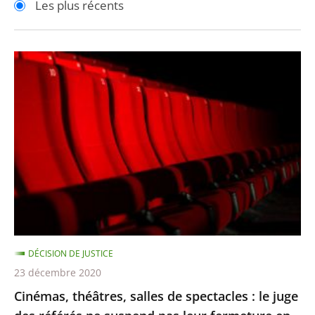
Les plus récents
pour
pour
arriver
arriver
après
avant
Cinémas,
théâtres,
salles
de
spectacles
:
le
juge
des
référés
DÉCISION DE JUSTICE
ne
23 décembre 2020
suspend
Cinémas, théâtres, salles de spectacles : le juge
pas