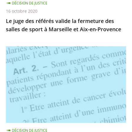
DÉCISION DE JUSTICE
sport
16 octobre 2020
à
Le juge des référés valide la fermeture des
Marseille
salles de sport à Marseille et Aix-en-Provence
et
Aix-
en-
Suspension
Provence
des
nouveaux
critères
de
vulnérabilité
au
covid-
19
ouvrant
DÉCISION DE JUSTICE