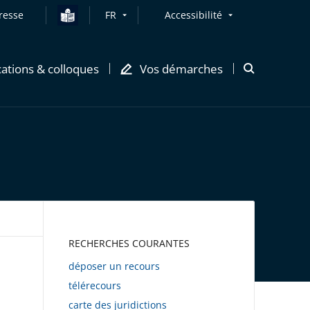
resse
FR
Accessibilité
cations & colloques
Vos démarches
Ouvrir
la
modale
de
recherche
AWEB
RECHERCHES COURANTES
déposer un recours
télérecours
carte des juridictions