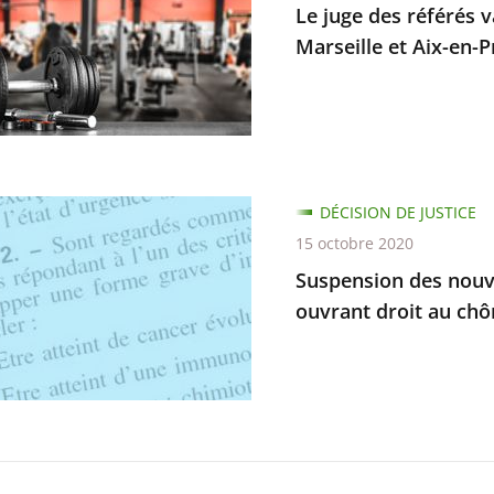
Le juge des référés v
Marseille et Aix-en-
vant
ure
ements
ion
DÉCISION DE JUSTICE
rer
15 octobre 2020
ux
Suspension des nouve
ouvrant droit au chô
le
ilité
ce