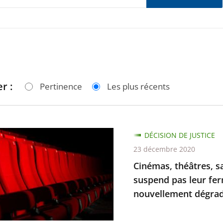
r :
Pertinence
Les plus récents
,
DÉCISION DE JUSTICE
,
23 décembre 2020
Cinémas, théâtres, sa
suspend pas leur fer
les
nouvellement dégrad.