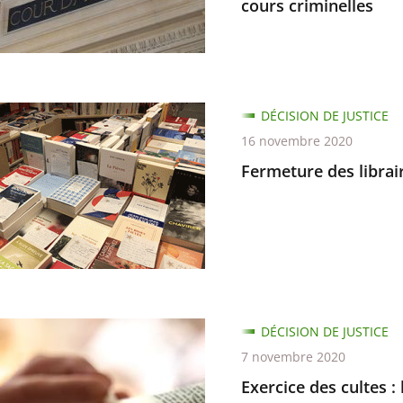
cours criminelles
ité
re
r
ure
DÉCISION DE JUSTICE
16 novembre 2020
nce
s,
Fermeture des librai
n
es
re
s
e
DÉCISION DE JUSTICE
7 novembre 2020
Exercice des cultes :