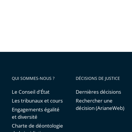
droit
au
chômag
partiel
QUI SOMMES-NOUS ?
DÉCISIONS DE JUSTICE
Le Conseil d'État
Dernières décisions
Les tribunaux et cours
Rechercher une
décision (ArianeWeb)
Engagements égalité
et diversité
Charte de déontologie