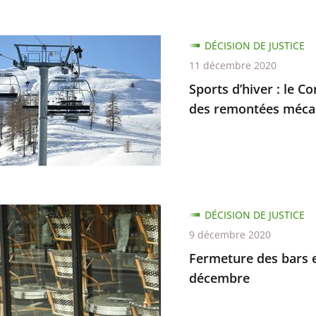
DÉCISION DE JUSTICE
11 décembre 2020
Sports d’hiver : le C
d
des remontées méca
ure
d
ure
DÉCISION DE JUSTICE
n
9 décembre 2020
ure
e
Fermeture des bars e
ement
décembre
ées
.
nts,
ques
n