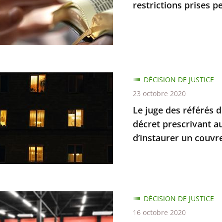
restrictions prises p
les
DÉCISION DE JUSTICE
d
23 octobre 2020
Le juge des référés d
décret prescrivant a
ions
d’instaurer un couvr
t
ce
e
DÉCISION DE JUSTICE
dre
16 octobre 2020