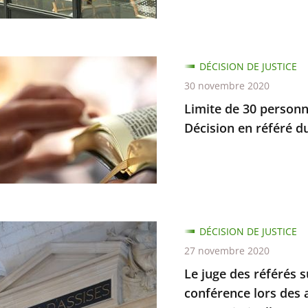
DÉCISION DE JUSTICE
30 novembre 2020
re
Limite de 30 personn
nes
Décision en référé 
sements
DÉCISION DE JUSTICE
27 novembre 2020
n
Le juge des référés su
conférence lors des a
d