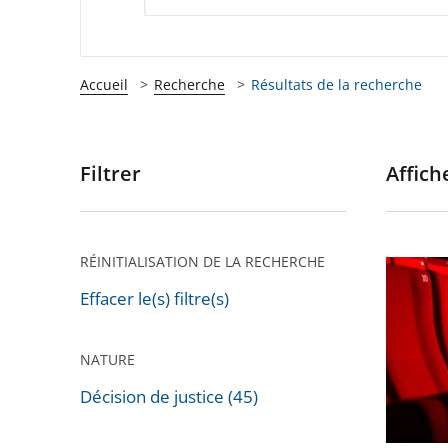
Accueil
Recherche
Résultats de la recherche
Filtrer
Affiche
Passer
les
filtres
pour
RÉINITIALISATION DE LA RECHERCHE
Cinémas
arriver
théâtres
Effacer le(s) filtre(s)
après
salles
de
NATURE
spectac
Décision de justice (45)
:
le