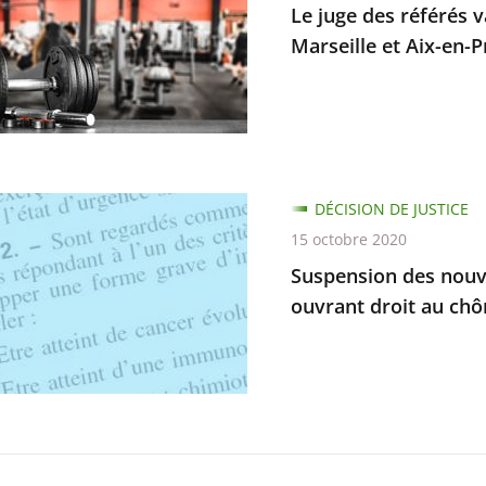
Le juge des référés v
Marseille et Aix-en-
vant
ure
ements
ion
DÉCISION DE JUSTICE
rer
15 octobre 2020
ux
Suspension des nouve
ouvrant droit au chô
le
ilité
ce