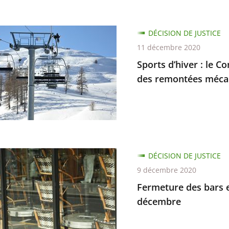
DÉCISION DE JUSTICE
11 décembre 2020
Sports d’hiver : le C
d
des remontées méca
ure
d
ure
DÉCISION DE JUSTICE
n
9 décembre 2020
ure
e
Fermeture des bars e
ement
décembre
ées
.
nts,
ques
n