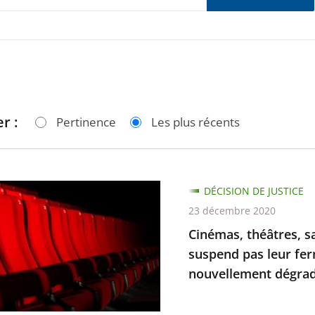
r :
Pertinence
Les plus récents
,
DÉCISION DE JUSTICE
,
23 décembre 2020
Cinémas, théâtres, sa
suspend pas leur fer
les
nouvellement dégrad.