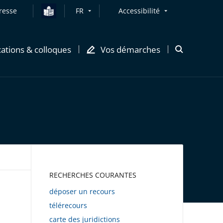
resse
FR
Accessibilité
cations & colloques
Vos démarches
Ouvrir
la
modale
de
recherche
AWEB
RECHERCHES COURANTES
déposer un recours
télérecours
carte des juridictions