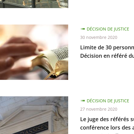
DÉCISION DE JUSTICE
30 novembre 2020
re
Limite de 30 personn
nes
Décision en référé 
sements
DÉCISION DE JUSTICE
27 novembre 2020
n
Le juge des référés su
conférence lors des a
d