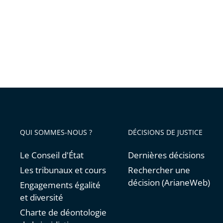
droit
au
chômag
partiel
QUI SOMMES-NOUS ?
DÉCISIONS DE JUSTICE
Le Conseil d'État
Dernières décisions
Les tribunaux et cours
Rechercher une
décision (ArianeWeb)
Engagements égalité
et diversité
Charte de déontologie