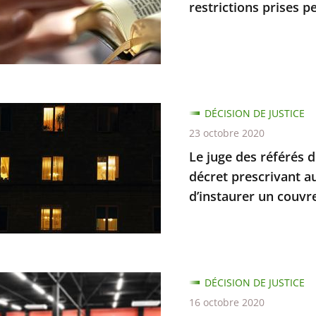
restrictions prises p
les
DÉCISION DE JUSTICE
d
23 octobre 2020
Le juge des référés d
décret prescrivant a
ions
d’instaurer un couvr
t
ce
e
DÉCISION DE JUSTICE
dre
16 octobre 2020