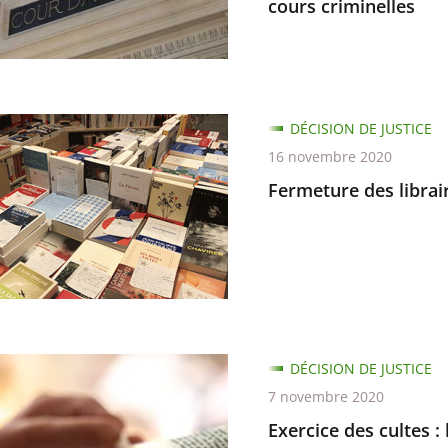
cours criminelles
ité
re
r
ure
DÉCISION DE JUSTICE
16 novembre 2020
nce
s,
Fermeture des librai
n
es
re
s
e
DÉCISION DE JUSTICE
7 novembre 2020
Exercice des cultes :