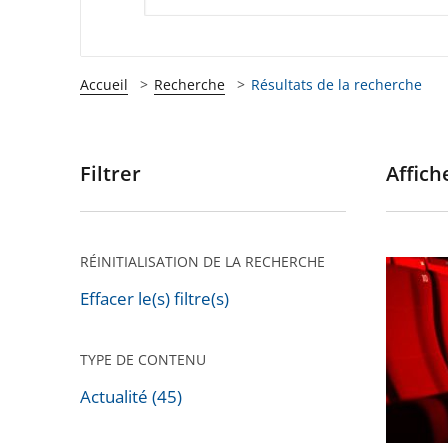
Accueil
Recherche
Résultats de la recherche
Filtrer
Affiche
Passer
les
filtres
pour
RÉINITIALISATION DE LA RECHERCHE
Cinémas
arriver
théâtres
Effacer le(s) filtre(s)
après
salles
de
TYPE DE CONTENU
spectac
Actualité (45)
:
le