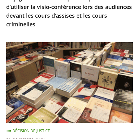
d’utiliser la visio-conférence lors des audiences
audiences
devant les cours d’assises et les cours
devant
criminelles
les
cours
d’assises
Fermeture
et
des
les
librairies,
cours
Décision
criminelles
en
référé
du
13
novembre
DÉCISION DE JUSTICE