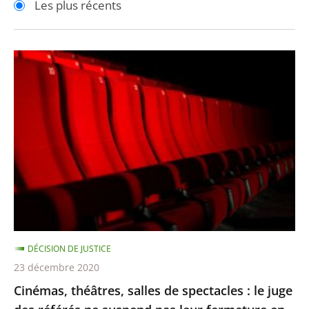
Les plus récents
pour
pour
arriver
arriver
après
avant
Cinémas,
théâtres,
salles
de
spectacles
:
le
juge
des
référés
DÉCISION DE JUSTICE
ne
23 décembre 2020
suspend
Cinémas, théâtres, salles de spectacles : le juge
pas