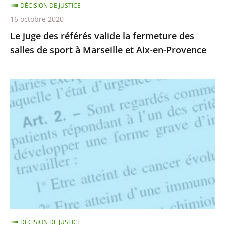
DÉCISION DE JUSTICE
sport
16 octobre 2020
à
Le juge des référés valide la fermeture des
Marseille
salles de sport à Marseille et Aix-en-Provence
et
Aix-
en-
Suspension
Provence
des
nouveaux
critères
de
vulnérabilité
au
covid-
19
ouvrant
DÉCISION DE JUSTICE