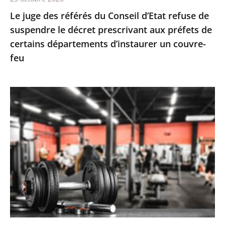
décret
Le juge des référés du Conseil d’Etat refuse de
prescrivant
suspendre le décret prescrivant aux préfets de
aux
certains départements d’instaurer un couvre-
préfets
feu
de
certains
départements
Le
d’instaurer
juge
un
des
couvre-
référés
feu
valide
la
fermeture
des
salles
de