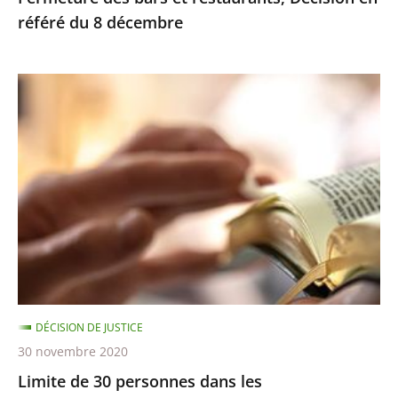
référé du 8 décembre
Limite
de
30
personnes
dans
les
établissements
de
culte
–
DÉCISION DE JUSTICE
Décision
30 novembre 2020
en
Limite de 30 personnes dans les
référé