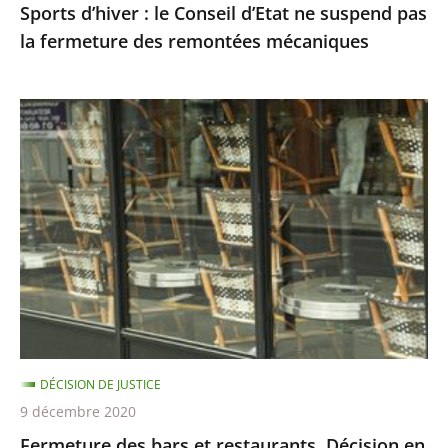
Sports d’hiver : le Conseil d’Etat ne suspend pas
remontées
la fermeture des remontées mécaniques
mécaniques
Fermeture
des
bars
et
restaurants,
Décision
en
référé
du
8
DÉCISION DE JUSTICE
décembre
9 décembre 2020
Fermeture des bars et restaurants, Décision en