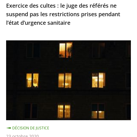
Exercice des cultes : le juge des référés ne
restrictions
suspend pas les restrictions prises pendant
prises
l’état d’urgence sanitaire
pendant
l’état
d’urgence
Le
sanitaire
juge
des
référés
du
Conseil
d’Etat
refuse
de
suspendre
DÉCISION DE JUSTICE
le
23 octobre 2020