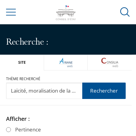
Ouvrir
Menu
la
modal
de
Recherche :
reche
ARIANEWEB
CONSILIA
SITE
THÈME RECHERCHÉ
Rechercher
Passer
Passer
Afficher :
les
les
Pertinence
filtres
filtres