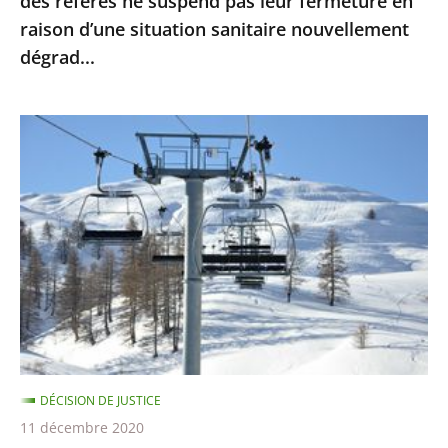
des référés ne suspend pas leur fermeture en
leur
raison d’une situation sanitaire nouvellement
fermeture
dégrad...
en
raison
d’une
Sports
situation
d’hiver
sanitaire
:
nouvellement
le
dégrad...
Conseil
d’Etat
ne
suspend
pas
la
DÉCISION DE JUSTICE
fermeture
11 décembre 2020
des