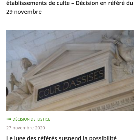
établissements de culte – Décision en référé du
du
29 novembre
29
novembre
Le
juge
des
référés
suspend
la
possibilité
d’utiliser
la
visio-
DÉCISION DE JUSTICE
conférence
27 novembre 2020
lors
Le juge des référés suspend la possibilité
des