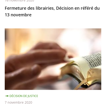
16 novembre 2020
Fermeture des librairies, Décision en référé du
13 novembre
Exercice
des
cultes
:
le
juge
des
référés
ne
suspend
DÉCISION DE JUSTICE
pas
7 novembre 2020
les