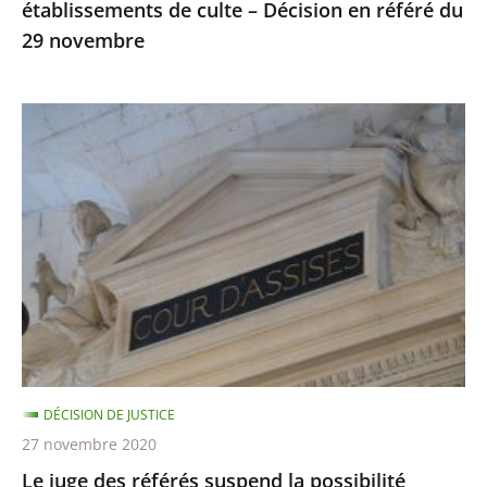
établissements de culte – Décision en référé du
du
29 novembre
29
novembre
Le
juge
des
référés
suspend
la
possibilité
d’utiliser
la
visio-
DÉCISION DE JUSTICE
conférence
27 novembre 2020
lors
Le juge des référés suspend la possibilité
des