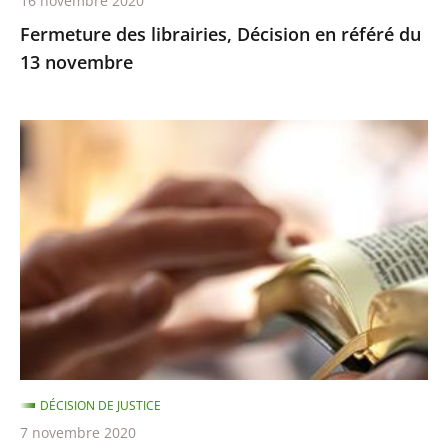
16 novembre 2020
Fermeture des librairies, Décision en référé du
13 novembre
Exercice
des
cultes
:
le
juge
des
référés
ne
suspend
DÉCISION DE JUSTICE
pas
7 novembre 2020
les