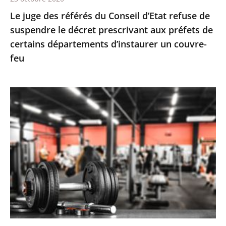
décret
Le juge des référés du Conseil d’Etat refuse de
prescrivant
suspendre le décret prescrivant aux préfets de
aux
certains départements d’instaurer un couvre-
préfets
feu
de
certains
départements
Le
d’instaurer
juge
un
des
couvre-
référés
feu
valide
la
fermeture
des
salles
de