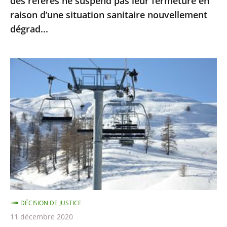
des référés ne suspend pas leur fermeture en
leur
raison d’une situation sanitaire nouvellement
fermeture
dégrad...
en
raison
d’une
Sports
situation
d’hiver
sanitaire
:
nouvellement
le
dégrad...
Conseil
d’Etat
ne
suspend
pas
la
DÉCISION DE JUSTICE
fermeture
11 décembre 2020
des