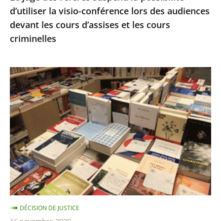
d’utiliser la visio-conférence lors des audiences
audiences
devant les cours d’assises et les cours
devant
criminelles
les
cours
d’assises
Fermeture
et
des
les
librairies,
cours
Décision
criminelles
en
référé
du
13
novembre
DÉCISION DE JUSTICE