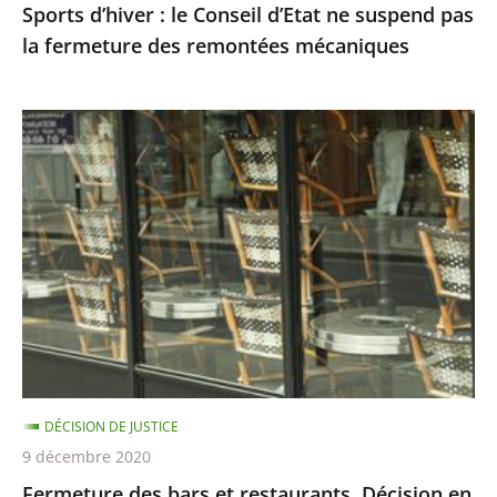
Sports d’hiver : le Conseil d’Etat ne suspend pas
remontées
la fermeture des remontées mécaniques
mécaniques
Fermeture
des
bars
et
restaurants,
Décision
en
référé
du
8
DÉCISION DE JUSTICE
décembre
9 décembre 2020
Fermeture des bars et restaurants, Décision en