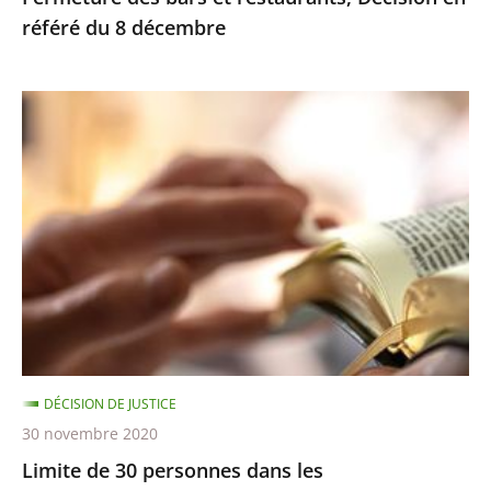
référé du 8 décembre
Limite
de
30
personnes
dans
les
établissements
de
culte
–
DÉCISION DE JUSTICE
Décision
30 novembre 2020
en
Limite de 30 personnes dans les
référé