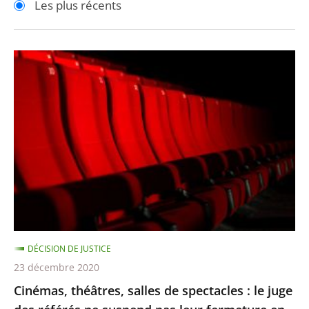
Les plus récents
pour
pour
arriver
arriver
après
avant
Cinémas,
théâtres,
salles
de
spectacles
:
le
juge
des
référés
DÉCISION DE JUSTICE
ne
23 décembre 2020
suspend
Cinémas, théâtres, salles de spectacles : le juge
pas