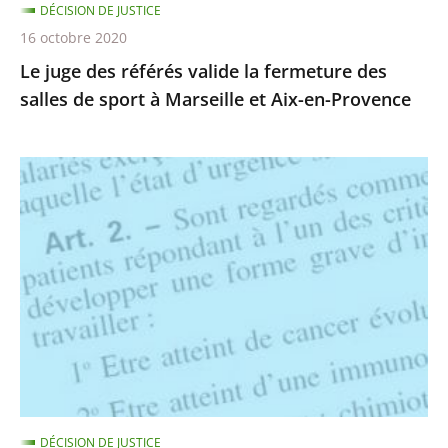
DÉCISION DE JUSTICE
sport
16 octobre 2020
à
Le juge des référés valide la fermeture des
Marseille
salles de sport à Marseille et Aix-en-Provence
et
Aix-
en-
Suspension
Provence
des
nouveaux
critères
de
vulnérabilité
au
covid-
19
ouvrant
DÉCISION DE JUSTICE