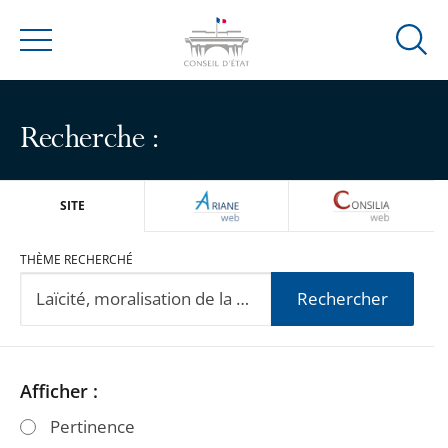
Ouvrir
Menu
la
modal
de
Recherche :
reche
ARIANEWEB
CONSILIA
SITE
THÈME RECHERCHÉ
Rechercher
Passer
Passer
Afficher :
les
les
Pertinence
filtres
filtres