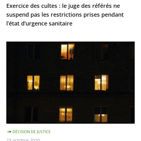
Exercice des cultes : le juge des référés ne
restrictions
suspend pas les restrictions prises pendant
prises
l’état d’urgence sanitaire
pendant
l’état
d’urgence
Le
sanitaire
juge
des
référés
du
Conseil
d’Etat
refuse
de
suspendre
DÉCISION DE JUSTICE
le
23 octobre 2020