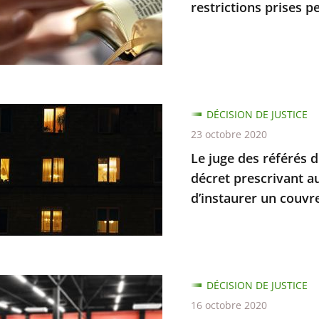
restrictions prises p
les
DÉCISION DE JUSTICE
d
23 octobre 2020
Le juge des référés d
décret prescrivant a
ions
d’instaurer un couvr
t
ce
e
DÉCISION DE JUSTICE
dre
16 octobre 2020