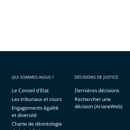
droit
au
chômag
partiel
QUI SOMMES-NOUS ?
DÉCISIONS DE JUSTICE
Le Conseil d'État
Dernières décisions
Les tribunaux et cours
Rechercher une
décision (ArianeWeb)
Engagements égalité
et diversité
Charte de déontologie