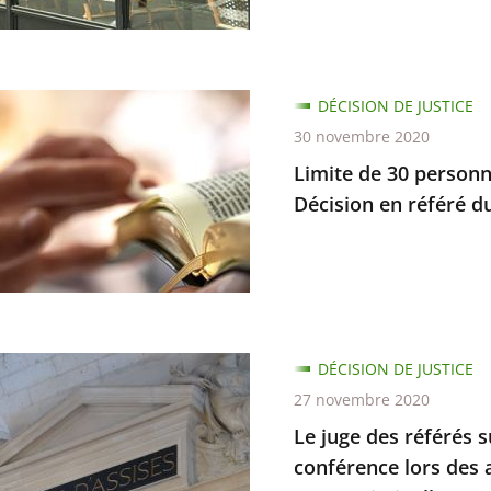
DÉCISION DE JUSTICE
30 novembre 2020
re
Limite de 30 personn
nes
Décision en référé 
sements
DÉCISION DE JUSTICE
27 novembre 2020
n
Le juge des référés su
conférence lors des a
d