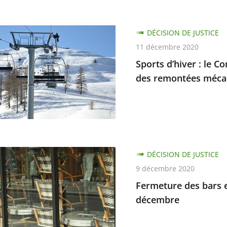
DÉCISION DE JUSTICE
11 décembre 2020
Sports d’hiver : le C
d
des remontées méca
ure
d
ure
DÉCISION DE JUSTICE
n
9 décembre 2020
ure
e
Fermeture des bars e
ement
décembre
ées
.
nts,
ques
n