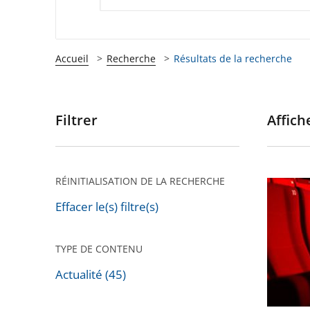
Accueil
Recherche
Résultats de la recherche
Filtrer
Affiche
Passer
les
filtres
pour
RÉINITIALISATION DE LA RECHERCHE
Cinémas
arriver
théâtres
Effacer le(s) filtre(s)
après
salles
de
TYPE DE CONTENU
spectac
Actualité (45)
:
le