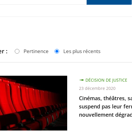
r :
Pertinence
Les plus récents
,
DÉCISION DE JUSTICE
,
23 décembre 2020
Cinémas, théâtres, sa
suspend pas leur fer
les
nouvellement dégrad.