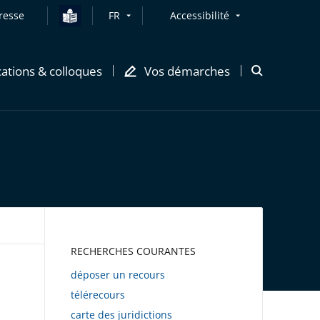
resse
FR
Accessibilité
cations & colloques
Vos démarches
Ouvrir
la
modale
de
recherche
AWEB
RECHERCHES COURANTES
déposer un recours
télérecours
carte des juridictions