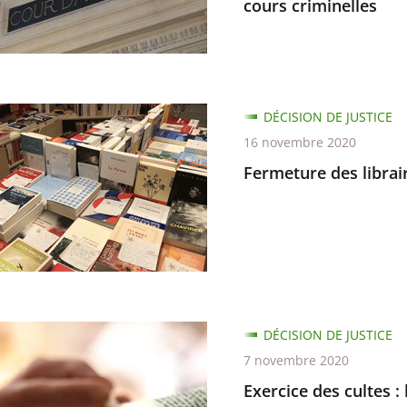
cours criminelles
ité
re
r
ure
DÉCISION DE JUSTICE
16 novembre 2020
nce
s,
Fermeture des librai
n
es
re
s
e
DÉCISION DE JUSTICE
7 novembre 2020
Exercice des cultes :