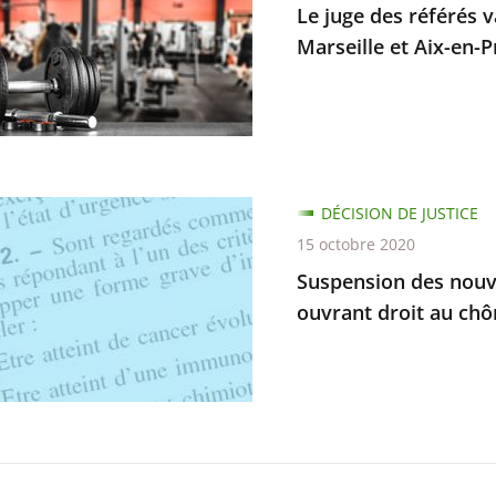
Le juge des référés v
Marseille et Aix-en-
vant
ure
ements
ion
DÉCISION DE JUSTICE
rer
15 octobre 2020
ux
Suspension des nouve
ouvrant droit au chô
le
ilité
ce