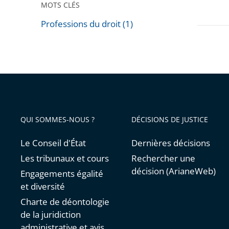
MOTS CLÉS
administ
«
Professions du droit (1)
Passer
Le
les
juge
filtres
administ
pour
face
arriver
aux
avant
nouvea
QUI SOMMES-NOUS ?
DÉCISIONS DE JUSTICE
enjeux
du
Le Conseil d'État
Dernières décisions
numéri
Les tribunaux et cours
Rechercher une
»
décision (ArianeWeb)
Engagements égalité
et diversité
Charte de déontologie
de la juridiction
administrative et avis