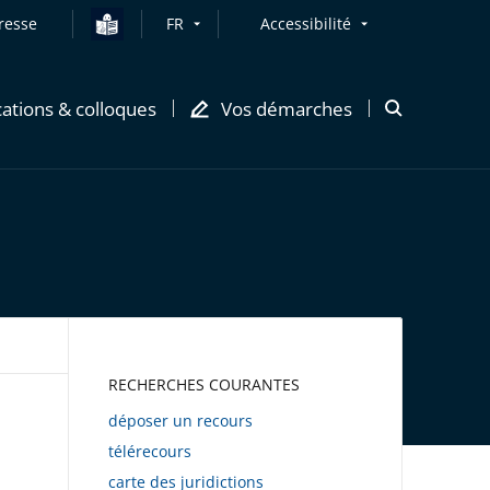
resse
FR
Accessibilité
cations & colloques
Vos démarches
Ouvrir
la
modale
de
recherche
AWEB
RECHERCHES COURANTES
déposer un recours
télérecours
carte des juridictions