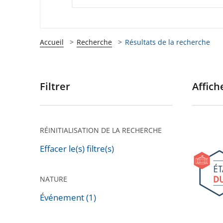
Accueil
Recherche
Résultats de la recherche
Filtrer
Affiche
Passer
les
filtres
pour
RÉINITIALISATION DE LA RECHERCHE
9e
arriver
édition
Effacer le(s) filtre(s)
après
des
États
NATURE
généra
Événement (1)
du
droit