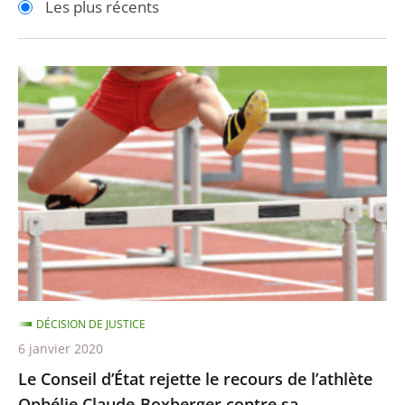
Les plus récents
pour
pour
arriver
arriver
après
avant
Le
Conseil
d’État
rejette
le
recours
de
l’athlète
Ophélie
Claude-
DÉCISION DE JUSTICE
Boxberger
6 janvier 2020
contre
Le Conseil d’État rejette le recours de l’athlète
sa
Ophélie Claude-Boxberger contre sa