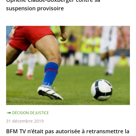
suspension
suspension provisoire
provisoire
BFM
TV
n’était
pas
autorisée
à
retransmettre
la
finale
de
DÉCISION DE JUSTICE
la
31 décembre 2019
Ligue
BFM TV n’était pas autorisée à retransmettre la
des