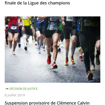
finale de la Ligue des champions
champions
Suspension
provisoire
de
Clémence
Calvin
DÉCISION DE JUSTICE
8 juillet 2019
Suspension provisoire de Clémence Calvin