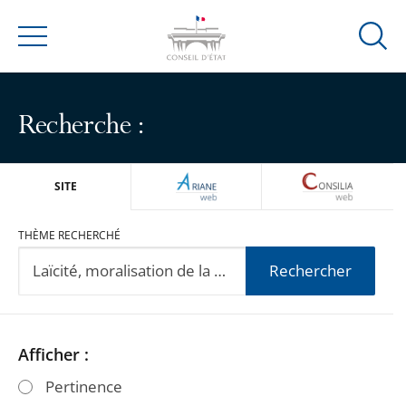
Ouvrir
Menu
la
modal
de
Recherche :
reche
ARIANEWEB
CONSILIA
SITE
THÈME RECHERCHÉ
Rechercher
Passer
Passer
Afficher :
les
les
Pertinence
filtres
filtres