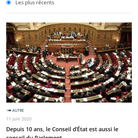
Les plus récents
pour
pour
arriver
arriver
après
avant
Depuis
10
ans,
le
Conseil
d’État
est
aussi
le
conseil
AUTRE
du
11 juin 2020
Parlement
Depuis 10 ans, le Conseil d’État est aussi le
conseil du Parlement