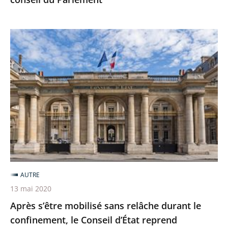
Après
s’être
mobilisé
sans
relâche
durant
le
confinement,
le
Conseil
AUTRE
d’État
13 mai 2020
reprend
Après s’être mobilisé sans relâche durant le
l’intégralité
confinement, le Conseil d’État reprend
de