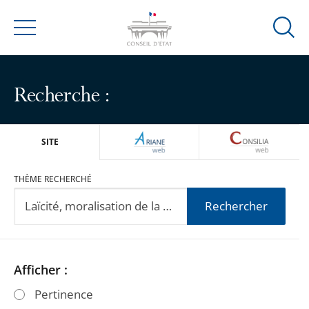
Ouvrir
Menu
la
modal
de
Recherche :
reche
ARIANEWEB
CONSILIA
SITE
THÈME RECHERCHÉ
Rechercher
Passer
Passer
Afficher :
les
les
Pertinence
filtres
filtres